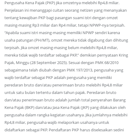
Pengusaha Kena Pajak (PKP) jika omzetnya melebihi Rp4,8 miliar.
Penjelasan ini menanggapi cuitan seorang netizen yang menanyakan
tentang kewajiban PKP bagi pasangan suami istri dengan omzet
masing-masing Rp3 miliar dan Rp4 miliar, tetapi NPWP-nya terpisah.
“Apabila suami istri masing-masing memiliki NPWP sendiri karena
usaha patungan (PH/MT), omzet mereka tidak digabung dan dihitung
terpisah. Jika omzet masing-masing belum melebihi Rp4,8 miliar,
mereka tidak wajib terdaftar sebagai PKP,” demikian pernyataan Kring
Pajak, Minggu (28 September 2025). Sesuai dengan PMK 68/2010
sebagaimana telah diubah dengan PMK 197/2013, pengusaha yang
wajib terdaftar sebagai PKP adalah pengusaha yang memiliki
peredaran bruto dan/atau penerimaan bruto melebihi Rp4,8 miliar
untuk satu bulan tertentu dalam tahun pajak. Peredaran bruto
dan/atau penerimaan bruto adalah jumlah total penyerahan Barang
Kena Pajak (BKP) dan/atau Jasa Kena Pajak (JKP) yang dilakukan oleh
pengusaha dalam rangka kegiatan usahanya. Jika jumlahnya melebihi
Rp4,8 miliar, pengusaha wajib melaporkan usahanya untuk
didaftarkan sebagai PKP. Pendaftaran PKP harus diselesaikan sedini