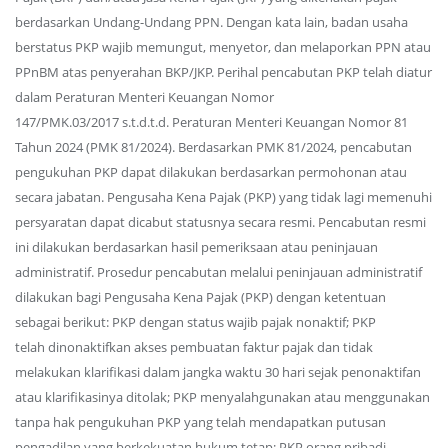
berdasarkan Undang-Undang PPN. Dengan kata lain, badan usaha
berstatus PKP wajib memungut, menyetor, dan melaporkan PPN atau
PPnBM atas penyerahan BKP/JKP. Perihal pencabutan PKP telah diatur
dalam Peraturan Menteri Keuangan Nomor
147/PMK.03/2017 s.t.d.t.d. Peraturan Menteri Keuangan Nomor 81
Tahun 2024 (PMK 81/2024). Berdasarkan PMK 81/2024, pencabutan
pengukuhan PKP dapat dilakukan berdasarkan permohonan atau
secara jabatan. Pengusaha Kena Pajak (PKP) yang tidak lagi memenuhi
persyaratan dapat dicabut statusnya secara resmi. Pencabutan resmi
ini dilakukan berdasarkan hasil pemeriksaan atau peninjauan
administratif. Prosedur pencabutan melalui peninjauan administratif
dilakukan bagi Pengusaha Kena Pajak (PKP) dengan ketentuan
sebagai berikut: PKP dengan status wajib pajak nonaktif; PKP
telah dinonaktifkan akses pembuatan faktur pajak dan tidak
melakukan klarifikasi dalam jangka waktu 30 hari sejak penonaktifan
atau klarifikasinya ditolak; PKP menyalahgunakan atau menggunakan
tanpa hak pengukuhan PKP yang telah mendapatkan putusan
pengadilan yang berkekuatan hukum tetap; PKP orang pribadi