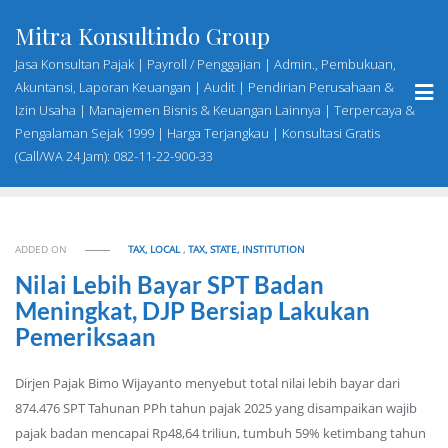
Skip
Mitra Konsultindo Group
to
content
Jasa Konsultan Pajak | Payroll / Penggajian | Admin., Pembukuan,
Akuntansi, Laporan Keuangan | Audit | Pendirian Perusahaan &
Izin Usaha | Manajemen Bisnis & Keuangan Lainnya | Terpercaya &
Pengalaman Sejak 1999 | Harga Terjangkau | Konsultasi Gratis
(Call/WA 24 Jam): 082-11-22-900-33
ADDED ON
TAX, LOCAL
,
TAX, STATE, INSTITUTION
Nilai Lebih Bayar SPT Badan
Meningkat, DJP Bersiap Lakukan
Pemeriksaan
Dirjen Pajak Bimo Wijayanto menyebut total nilai lebih bayar dari
874.476 SPT Tahunan PPh tahun pajak 2025 yang disampaikan wajib
pajak badan mencapai Rp48,64 triliun, tumbuh 59% ketimbang tahun