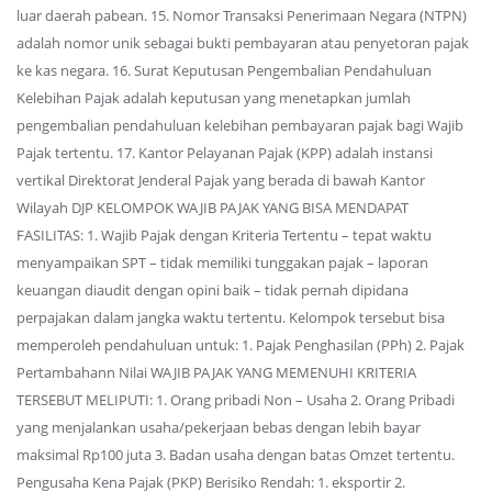
luar daerah pabean. 15. Nomor Transaksi Penerimaan Negara (NTPN)
adalah nomor unik sebagai bukti pembayaran atau penyetoran pajak
ke kas negara. 16. Surat Keputusan Pengembalian Pendahuluan
Kelebihan Pajak adalah keputusan yang menetapkan jumlah
pengembalian pendahuluan kelebihan pembayaran pajak bagi Wajib
Pajak tertentu. 17. Kantor Pelayanan Pajak (KPP) adalah instansi
vertikal Direktorat Jenderal Pajak yang berada di bawah Kantor
Wilayah DJP KELOMPOK WAJIB PAJAK YANG BISA MENDAPAT
FASILITAS: 1. Wajib Pajak dengan Kriteria Tertentu – tepat waktu
menyampaikan SPT – tidak memiliki tunggakan pajak – laporan
keuangan diaudit dengan opini baik – tidak pernah dipidana
perpajakan dalam jangka waktu tertentu. Kelompok tersebut bisa
memperoleh pendahuluan untuk: 1. Pajak Penghasilan (PPh) 2. Pajak
Pertambahann Nilai WAJIB PAJAK YANG MEMENUHI KRITERIA
TERSEBUT MELIPUTI: 1. Orang pribadi Non – Usaha 2. Orang Pribadi
yang menjalankan usaha/pekerjaan bebas dengan lebih bayar
maksimal Rp100 juta 3. Badan usaha dengan batas Omzet tertentu.
Pengusaha Kena Pajak (PKP) Berisiko Rendah: 1. eksportir 2.