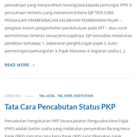
perusahaan yang menyerahkan barang/jasa kepada pemungut PPN 3.
perusahaan tertentu yang memenuhi kriteria DJP TATA CARA
PENGAJUAN PEMBEMBALIAN KELEBIHAN PEMBAYARAN PAJAK –
pengisian kolom pengembalian pendahuluan pada SPT – atau surat
permohonan tertentu sesuai jenis pajaknya. DJP kemudian melakukan
penelitian terhadap: 1. kebenaran penghitungan pajak 2. bukti
pemotongan/pemungutan 3. Pajak Masukan 4. kegiatan usaha […]
READ MORE
ADDED ON
TAX, LOCAL
,
TAX, STATE, INSTITUTION
Tata Cara Pencabutan Status PKP
Pencabutan Pengukuhan PKP Secara Jabatan Pengusaha Kena Pajak
(PKP) adalah badan usaha yang melakukan penyerahan Barang Kena
Pajak (BKP) dan/atau Jasa Kena Pajak (JKP) yang dikenakan pajak