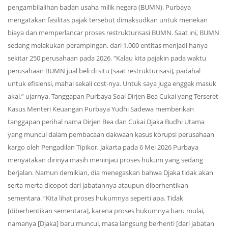
pengambilalihan badan usaha milik negara (BUMN). Purbaya
mengatakan fasilitas pajak tersebut dimaksudkan untuk menekan
biaya dan memperlancar proses restrukturisasi BUMN. Saat ini, BUMN
sedang melakukan perampingan, dari 1.000 entitas menjadi hanya
sekitar 250 perusahaan pada 2026. “Kalau kita pajakin pada waktu
perusahaan BUMN jual beli di situ [saat restrukturisasi], padahal
untuk efisiensi, mahal sekali cost-nya. Untuk saya juga enggak masuk
akal,” ujarnya. Tanggapan Purbaya Soal Dirjen Bea Cukai yang Terseret
Kasus Menteri Keuangan Purbaya Yudhi Sadewa memberikan
tanggapan perihal nama Dirjen Bea dan Cukai Djaka Budhi Utama
yang muncul dalam pembacaan dakwaan kasus korupsi perusahaan
kargo oleh Pengadilan Tipikor, Jakarta pada 6 Mei 2026 Purbaya
menyatakan dirinya masih meninjau proses hukum yang sedang
berjalan. Namun demikian, dia menegaskan bahwa Djaka tidak akan
serta merta dicopot dari jabatannya ataupun diberhentikan
sementara. “Kita lihat proses hukumnya seperti apa. Tidak
[diberhentikan sementara], karena proses hukumnya baru mulai,
namanya [Djaka] baru muncul, masa langsung berhenti [dari jabatan