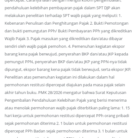
dipercepat. Caranya ialah dengan mengisi kolom pengembalian,
pendahuluan kelebihan pembayaran pajak dalam SPT DJP akan
melakukan penelitian terhadap SPT wajib pajak yang meliputi: 1.
Kebenaran Penulisan dan Penghitungan Pajak 2. Bukti Pemotongan
dan bukti pemungutan PPh/ Bukti Pembayaran PPh yang dikreditkan
Wajib Pajak 3. Pajak masukan yang dikreditkan dan/atau dibayar
sendiri oleh wajib pajak pemohon. 4. Pemenuhan kegiatan ekspor
barang kena pajak berwujud, penyerahan BKP dan/atau JKP kepada
pemungut PPN, penyerahan BKP dan/atau JKP yang PPN-nya tidak
dipungut, ekspor barang kena pajak tidak berwujud, serta ekspor JKP.
Penelitian atas pemenuhan kegiatan ini dilakukan dalam hal
permohonan restitusi dipercepat diajukan pada masa pajak selain
akhir tahun buku. PMK 28/2026 mengatur bahwa Surat Keputusan
Pengembalian Pendahuluan Kelebihan Pajak yang berisi menerima
atau menolak permohonan wajib pajak diterbitkan paling lama: 1. 15
hari kerja untuk permohonan restitusi dipercepat PPh orang pribadi
sejak permohonan diterima 2. 1 bulan untuk permohonan restitusi
dipercepat PPh Badan sejak permohonan diterima 3. 1 bulan untuk