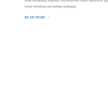
tidak melakukan kegiatan restrukturisasi wajib membayar pa
sesuai ketentuan perundang-undangan.
READ MORE