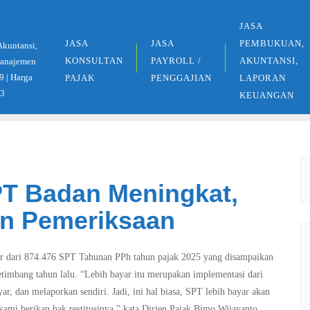
JASA
JASA
JASA
PEMBUKUAN,
Akuntansi,
KONSULTAN
PAYROLL /
AKUNTANSI,
 Manajemen
9 | Harga
PAJAK
PENGGAJIAN
LAPORAN
33
KEUANGAN
PT Badan Meningkat,
an Pemeriksaan
yar dari 874.476 SPT Tahunan PPh tahun pajak 2025 yang disampaikan
timbang tahun lalu. “Lebih bayar itu merupakan implementasi dari
r, dan melaporkan sendiri. Jadi, ini hal biasa, SPT lebih bayar akan
kami berikan hak restitusinya,” kata Dirjen Pajak Bimo Wijayanto.