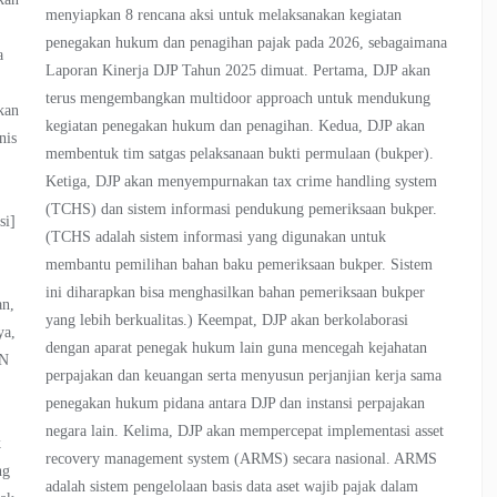
menyiapkan 8 rencana aksi untuk melaksanakan kegiatan
penegakan hukum dan penagihan pajak pada 2026, sebagaimana
a
Laporan Kinerja DJP Tahun 2025 dimuat. Pertama, DJP akan
terus mengembangkan multidoor approach untuk mendukung
kan
kegiatan penegakan hukum dan penagihan. Kedua, DJP akan
nis
membentuk tim satgas pelaksanaan bukti permulaan (bukper).
h
Ketiga, DJP akan menyempurnakan tax crime handling system
(TCHS) dan sistem informasi pendukung pemeriksaan bukper.
si]
(TCHS adalah sistem informasi yang digunakan untuk
membantu pemilihan bahan baku pemeriksaan bukper. Sistem
ini diharapkan bisa menghasilkan bahan pemeriksaan bukper
an,
yang lebih berkualitas.) Keempat, DJP akan berkolaborasi
ya,
dengan aparat penegak hukum lain guna mencegah kejahatan
MN
perpajakan dan keuangan serta menyusun perjanjian kerja sama
penegakan hukum pidana antara DJP dan instansi perpajakan
negara lain. Kelima, DJP akan mempercepat implementasi asset
k
recovery management system (ARMS) secara nasional. ARMS
ng
adalah sistem pengelolaan basis data aset wajib pajak dalam