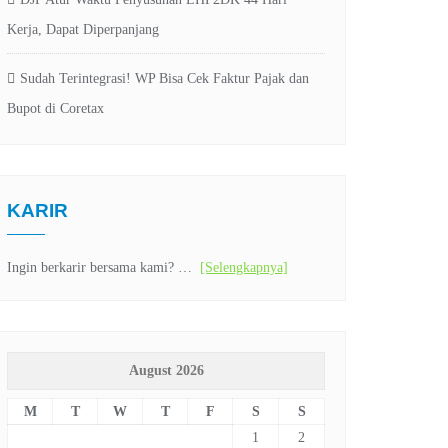
Kerja, Dapat Diperpanjang
Sudah Terintegrasi! WP Bisa Cek Faktur Pajak dan
Bupot di Coretax
KARIR
Ingin berkarir bersama kami? …
[Selengkapnya]
August 2026
M
T
W
T
F
S
S
1
2