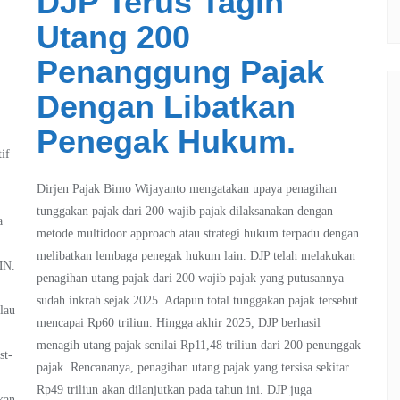
DJP Terus Tagih
Utang 200
Penanggung Pajak
Dengan Libatkan
Penegak Hukum.
if
Dirjen Pajak Bimo Wijayanto mengatakan upaya penagihan
tunggakan pajak dari 200 wajib pajak dilaksanakan dengan
a
metode multidoor approach atau strategi hukum terpadu dengan
melibatkan lembaga penegak hukum lain. DJP telah melakukan
MN.
penagihan utang pajak dari 200 wajib pajak yang putusannya
sudah inkrah sejak 2025. Adapun total tunggakan pajak tersebut
lau
mencapai Rp60 triliun. Hingga akhir 2025, DJP berhasil
menagih utang pajak senilai Rp11,48 triliun dari 200 penunggak
st-
pajak. Rencananya, penagihan utang pajak yang tersisa sekitar
Rp49 triliun akan dilanjutkan pada tahun ini. DJP juga
kan