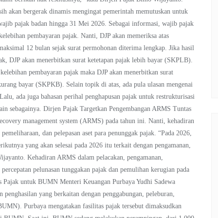
asih akan bergerak dinamis mengingat pemerintah memutuskan untuk
jib pajak badan hingga 31 Mei 2026. Sebagai informasi, wajib pajak
 kelebihan pembayaran pajak. Nanti, DJP akan memeriksa atas
maksimal 12 bulan sejak surat permohonan diterima lengkap. Jika hasil
k, DJP akan menerbitkan surat ketetapan pajak lebih bayar (SKPLB).
 kelebihan pembayaran pajak maka DJP akan menerbitkan surat
kurang bayar (SKPKB). Selain topik di atas, ada pula ulasan mengenai
u, ada juga bahasan perihal penghapusan pajak untuk restrukturisasi
n lain sebagainya. Dirjen Pajak Targetkan Pengembangan ARMS Tuntas
ecovery management system (ARMS) pada tahun ini. Nanti, kehadiran
 pemeliharaan, dan pelepasan aset para penunggak pajak. “Pada 2026,
rikutnya yang akan selesai pada 2026 itu terkait dengan pengamanan,
o Wijayanto. Kehadiran ARMS dalam pelacakan, pengamanan,
g percepatan pelunasan tunggakan pajak dan pemulihan kerugian pada
apus Pajak untuk BUMN Menteri Keuangan Purbaya Yudhi Sadewa
an penghasilan yang berkaitan dengan penggabungan, peleburan,
BUMN). Purbaya mengatakan fasilitas pajak tersebut dimaksudkan