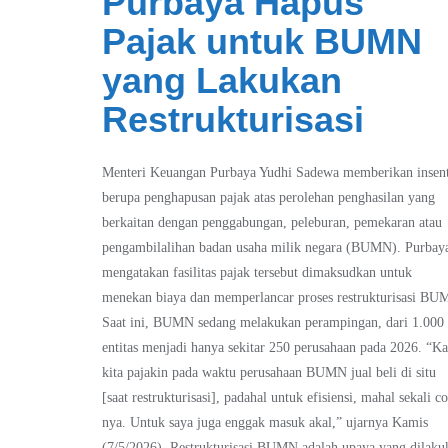
Purbaya Hapus
Pajak untuk BUMN
yang Lakukan
Restrukturisasi
Menteri Keuangan Purbaya Yudhi Sadewa memberikan insent
berupa penghapusan pajak atas perolehan penghasilan yang
berkaitan dengan penggabungan, peleburan, pemekaran atau
pengambilalihan badan usaha milik negara (BUMN). Purbay
mengatakan fasilitas pajak tersebut dimaksudkan untuk
menekan biaya dan memperlancar proses restrukturisasi BU
Saat ini, BUMN sedang melakukan perampingan, dari 1.000
entitas menjadi hanya sekitar 250 perusahaan pada 2026. “Ka
kita pajakin pada waktu perusahaan BUMN jual beli di situ
[saat restrukturisasi], padahal untuk efisiensi, mahal sekali co
nya. Untuk saya juga enggak masuk akal,” ujarnya Kamis
(7/5/2026). Restrukturisasi BUMN adalah upaya yang dilaku