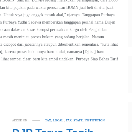
asi BUMN. Saat ini, BUMN sedang melakukan perampingan, dari 1.000
lau kita pajakin pada waktu perusahaan BUMN jual beli di situ [saat
-nya. Untuk saya juga enggak masuk akal,” ujarnya. Tanggapan Purbaya
an Purbaya Yudhi Sadewa memberikan tanggapan perihal nama Dirjen
caan dakwaan kasus korupsi perusahaan kargo oleh Pengadilan
nya masih meninjau proses hukum yang sedang berjalan. Namun
 dicopot dari jabatannya ataupun diberhentikan sementara. “Kita lihat
ra], karena proses hukumnya baru mulai, namanya [Djaka] baru
 lihat sampai clear, baru kita ambil tindakan, Purbaya Siap Bahas Tarif
ADDED ON
TAX, LOCAL
,
TAX, STATE, INSTITUTION