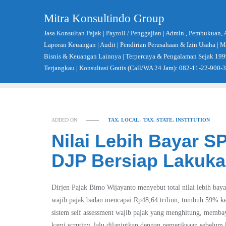
Skip
Mitra Konsultindo Group
to
content
Jasa Konsultan Pajak | Payroll / Penggajian | Admin., Pembukuan, 
Laporan Keuangan | Audit | Pendirian Perusahaan & Izin Usaha |
Bisnis & Keuangan Lainnya | Terpercaya & Pengalaman Sejak 199
Terjangkau | Konsultasi Gratis (Call/WA 24 Jam): 082-11-22-900-
ADDED ON
TAX, LOCAL
,
TAX, STATE, INSTITUTION
Nilai Lebih Bayar S
DJP Bersiap Lakuk
Dirjen Pajak Bimo Wijayanto menyebut total nilai lebih ba
wajib pajak badan mencapai Rp48,64 triliun, tumbuh 59% ke
sistem self assessment wajib pajak yang menghitung, membaya
kami scrutiny, lalu dilanjutkan dengan pemeriksaan sebelum 