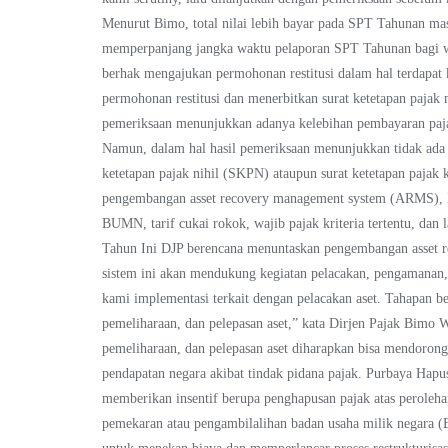
Menurut Bimo, total nilai lebih bayar pada SPT Tahunan m
memperpanjang jangka waktu pelaporan SPT Tahunan bagi wa
berhak mengajukan permohonan restitusi dalam hal terdapat
permohonan restitusi dan menerbitkan surat ketetapan pajak 
pemeriksaan menunjukkan adanya kelebihan pembayaran paja
Namun, dalam hal hasil pemeriksaan menunjukkan tidak ada
ketetapan pajak nihil (SKPN) ataupun surat ketetapan pajak 
pengembangan asset recovery management system (ARMS), Lal
BUMN, tarif cukai rokok, wajib pajak kriteria tertentu, da
Tahun Ini DJP berencana menuntaskan pengembangan asset r
sistem ini akan mendukung kegiatan pelacakan, pengamanan,
kami implementasi terkait dengan pelacakan aset. Tahapan be
pemeliharaan, dan pelepasan aset,” kata Dirjen Pajak Bim
pemeliharaan, dan pelepasan aset diharapkan bisa mendoron
pendapatan negara akibat tindak pidana pajak. Purbaya H
memberikan insentif berupa penghapusan pajak atas peroleh
pemekaran atau pengambilalihan badan usaha milik negara (