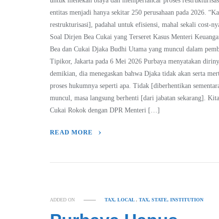
untuk menekan biaya dan memperlancar proses restrukturis
entitas menjadi hanya sekitar 250 perusahaan pada 2026. “Ka
restrukturisasi], padahal untuk efisiensi, mahal sekali cost
Soal Dirjen Bea Cukai yang Terseret Kasus Menteri Keuang
Bea dan Cukai Djaka Budhi Utama yang muncul dalam pemba
Tipikor, Jakarta pada 6 Mei 2026 Purbaya menyatakan diri
demikian, dia menegaskan bahwa Djaka tidak akan serta merta
proses hukumnya seperti apa. Tidak [diberhentikan sementa
muncul, masa langsung berhenti [dari jabatan sekarang]. Kita
Cukai Rokok dengan DPR Menteri […]
READ MORE
ADDED ON
TAX, LOCAL
,
TAX, STATE, INSTITUTION