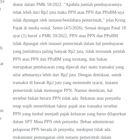
aya
diatur dalam PMK 59/2022. “Apabila jumlah pembayarannya
t
tidak lebih dari Rp2 juta maka PPN atau PPN dan PPnBM-nya
tidak dipungut oleh instansi/bendahara pemerintah,” jelas Kring
Pajak di media sosial, Senin (4/5/2026). Sesuai dengan Pasal 18
ayat (1) huruf a PMK 59/2022, PPN atau PPN dan PPnBM
tidak dipungut oleh instansi pemerintah dalam hal pembayaran
ah
yang jumlahnya paling banyak Rp2 juta, tidak termasuk jumlah
PPN atau PPN dan PPnBM yang terutang, dan bukan
at
merupakan pembayaran yang dipecah dari suatu transaksi yang
nilai sebenarnya lebih dari Rp2 juta. Dengan demikian, untuk
transaksi di bawah Rp2 juta yang memenuhi syarat, instansi
r
pemerintah tidak memungut PPN. Namun demikian, hal
tersebut bukan berarti PPN tidak ada. Rekanan atau penyedia
tetap wajib menerbitkan faktur pajak atas transaksi tersebut.
si.
PPN yang timbul menjadi pajak keluaran yang harus dilaporkan
n
dalam SPT Masa PPN oleh penyedia. Beban administrasi
pelaporan PPN berada di penyedia, meskipun tidak ada
mekanisme pemungutan oleh instansi pemerintah dalam