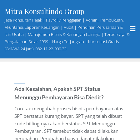
Skip
Mitra Konsultindo Group
to
content
Jasa Konsultan Pajak | Payroll / Penggajian | Admin., Pembukuan,
Akuntansi, Laporan Keuangan | Audit | Pendirian Perusahaan &
Izin Usaha | Manajemen Bisnis & Keuangan Lainnya | Terpercaya &
Pengalaman Sejak 1999 | Harga Terjangkau | Konsultasi Gratis
(Call/WA 24 Jam): 082-11-22-900-33
Ada Kesalahan, Apakah SPT Status
Menunggu Pembayaran Bisa Diedit?
Coretax mengubah proses bisnis pembayaran atas
SPT berstatus kurang bayar. SPT yang telah dibuat
kode billing-nya akan berstatus SPT Menunggu
Pembayaran. SPT tersebut tidak dapat dilakukan
perubahan. Perubahan hanya dapat dilakukan