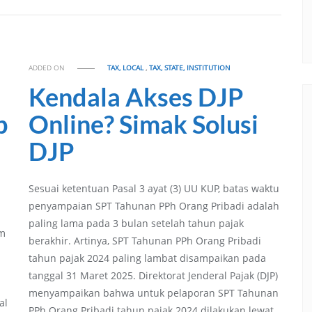
ADDED ON
TAX, LOCAL
,
TAX, STATE, INSTITUTION
Kendala Akses DJP
p
Online? Simak Solusi
DJP
Sesuai ketentuan Pasal 3 ayat (3) UU KUP, batas waktu
penyampaian SPT Tahunan PPh Orang Pribadi adalah
paling lama pada 3 bulan setelah tahun pajak
am
berakhir. Artinya, SPT Tahunan PPh Orang Pribadi
tahun pajak 2024 paling lambat disampaikan pada
tanggal 31 Maret 2025. Direktorat Jenderal Pajak (DJP)
menyampaikan bahwa untuk pelaporan SPT Tahunan
al
PPh Orang Pribadi tahun pajak 2024 dilakukan lewat