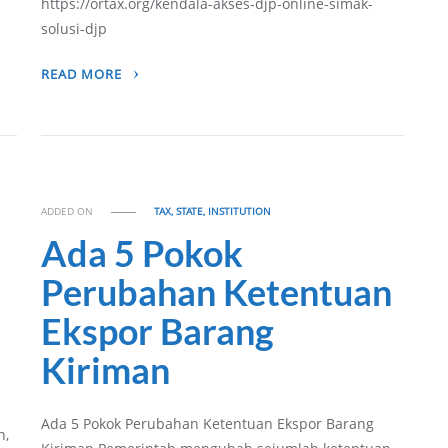
https://ortax.org/kendala-akses-djp-online-simak-
solusi-djp
READ MORE
ADDED ON
TAX, STATE, INSTITUTION
Ada 5 Pokok
Perubahan Ketentuan
Ekspor Barang
Kiriman
Ada 5 Pokok Perubahan Ketentuan Ekspor Barang
n,