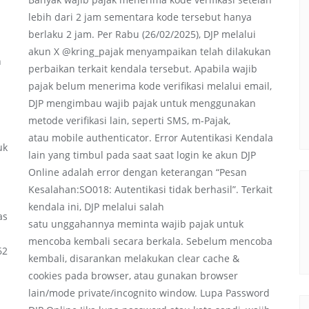
lebih dari 2 jam sementara kode tersebut hanya
berlaku 2 jam. Per Rabu (26/02/2025), DJP melalui
akun X @kring_pajak menyampaikan telah dilakukan
n
perbaikan terkait kendala tersebut. Apabila wajib
pajak belum menerima kode verifikasi melalui email,
DJP mengimbau wajib pajak untuk menggunakan
n
metode verifikasi lain, seperti SMS, m-Pajak,
atau mobile authenticator. Error Autentikasi Kendala
uk
lain yang timbul pada saat saat login ke akun DJP
Online adalah error dengan keterangan “Pesan
Kesalahan:SO018: Autentikasi tidak berhasil”. Terkait
kendala ini, DJP melalui salah
as
satu unggahannya meminta wajib pajak untuk
mencoba kembali secara berkala. Sebelum mencoba
62
kembali, disarankan melakukan clear cache &
cookies pada browser, atau gunakan browser
lain/mode private/incognito window. Lupa Password