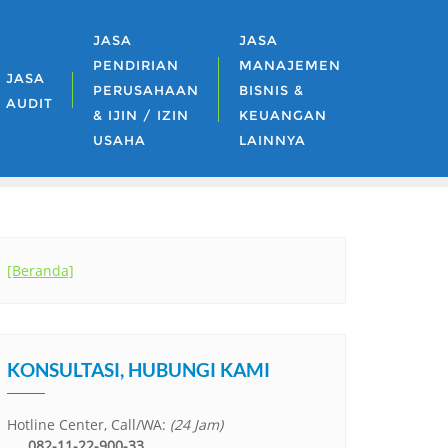
JASA
JASA
PENDIRIAN
MANAJEMEN
JASA
PERUSAHAAN
BISNIS &
AUDIT
& IJIN / IZIN
KEUANGAN
USAHA
LAINNYA
[Beranda]
KONSULTASI, HUBUNGI KAMI
Hotline Center, Call/WA:
(24 Jam)
082-11-22-900-33