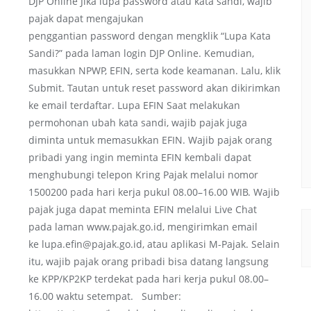
DJP Online Jika lupa password atau kata sandi, wajib
pajak dapat mengajukan
penggantian password dengan mengklik “Lupa Kata
Sandi?” pada laman login DJP Online. Kemudian,
masukkan NPWP, EFIN, serta kode keamanan. Lalu, klik
Submit. Tautan untuk reset password akan dikirimkan
ke email terdaftar. Lupa EFIN Saat melakukan
permohonan ubah kata sandi, wajib pajak juga
diminta untuk memasukkan EFIN. Wajib pajak orang
pribadi yang ingin meminta EFIN kembali dapat
menghubungi telepon Kring Pajak melalui nomor
1500200 pada hari kerja pukul 08.00–16.00 WIB. Wajib
pajak juga dapat meminta EFIN melalui Live Chat
pada laman www.pajak.go.id, mengirimkan email
ke lupa.efin@pajak.go.id, atau aplikasi M-Pajak. Selain
itu, wajib pajak orang pribadi bisa datang langsung
ke KPP/KP2KP terdekat pada hari kerja pukul 08.00–
16.00 waktu setempat. Sumber: