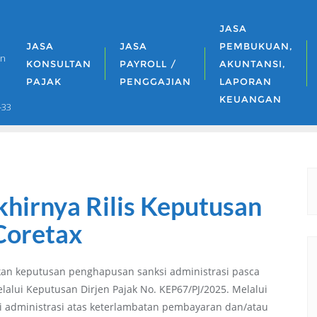
JASA
JASA
JASA
PEMBUKUAN,
an
KONSULTAN
PAYROLL /
AKUNTANSI,
PAJAK
PENGGAJIAN
LAPORAN
KEUANGAN
-33
irnya Rilis Keputusan
Coretax
tkan keputusan penghapusan sanksi administrasi pasca
lalui Keputusan Dirjen Pajak No. KEP67/PJ/2025. Melalui
i administrasi atas keterlambatan pembayaran dan/atau