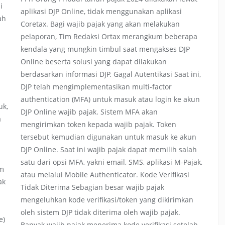
i
aplikasi DJP Online, tidak menggunakan aplikasi
ah
Coretax. Bagi wajib pajak yang akan melakukan
pelaporan, Tim Redaksi Ortax merangkum beberapa
kendala yang mungkin timbul saat mengakses DJP
Online beserta solusi yang dapat dilakukan
berdasarkan informasi DJP. Gagal Autentikasi Saat ini,
DJP telah mengimplementasikan multi-factor
authentication (MFA) untuk masuk atau login ke akun
uk,
DJP Online wajib pajak. Sistem MFA akan
a
mengirimkan token kepada wajib pajak. Token
tersebut kemudian digunakan untuk masuk ke akun
DJP Online. Saat ini wajib pajak dapat memilih salah
satu dari opsi MFA, yakni email, SMS, aplikasi M-Pajak,
am
atau melalui Mobile Authenticator. Kode Verifikasi
ak
Tidak Diterima Sebagian besar wajib pajak
mengeluhkan kode verifikasi/token yang dikirimkan
oleh sistem DJP tidak diterima oleh wajib pajak.
e)
Banyak wajib pajak menerima kode verifikasi setelah