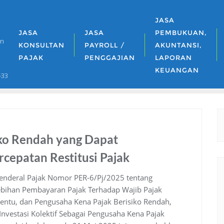
JASA
JASA
JASA
PEMBUKUAN,
an
KONSULTAN
PAYROLL /
AKUNTANSI,
PAJAK
PENGGAJIAN
LAPORAN
KEUANGAN
-33
iko Rendah yang Dapat
epatan Restitusi Pajak
Jenderal Pajak Nomor PER-6/Pj/2025 tentang
bihan Pembayaran Pajak Terhadap Wajib Pajak
rtentu, dan Pengusaha Kena Pajak Berisiko Rendah,
Investasi Kolektif Sebagai Pengusaha Kena Pajak