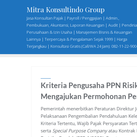
Skip
Mitra Konsultindo Group
to
Jasa Konsultan Pajak | Payroll / Penggajian | Admin.,
content
Pembukuan, Akuntansi, Laporan Keuangan | Audit | Pendiri
Perusahaan & Izin Usaha | Manajemen Bisnis & Keuangan
Lainnya | Terpercaya & Pengalaman Sejak 1999 | Harga
Terjangkau | Konsultasi Gratis (Call/WA 24 Jam): 082-11-22-900
Kriteria Pengusaha PPN Ris
Mengajukan Permohonan Perc
Pemerintah menerbitkan Peraturan Direktur 
Pelaksanaan Pengembalian Pendahuluan Kele
Kriteria Tertentu, Wajib Pajak Persyaratan Te
serta
Special Purpose Company
atau Kontrak 