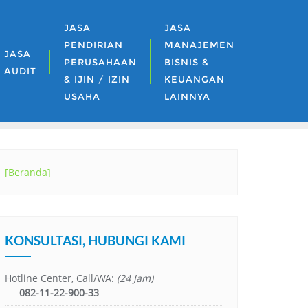
JASA
JASA
PENDIRIAN
MANAJEMEN
JASA
PERUSAHAAN
BISNIS &
AUDIT
& IJIN / IZIN
KEUANGAN
USAHA
LAINNYA
[Beranda]
KONSULTASI, HUBUNGI KAMI
Hotline Center, Call/WA:
(24 Jam)
082-11-22-900-33