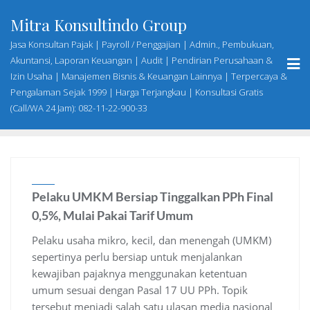
Skip
Mitra Konsultindo Group
to
content
Jasa Konsultan Pajak | Payroll / Penggajian | Admin., Pembukuan,
Akuntansi, Laporan Keuangan | Audit | Pendirian Perusahaan &
Izin Usaha | Manajemen Bisnis & Keuangan Lainnya | Terpercaya &
Pengalaman Sejak 1999 | Harga Terjangkau | Konsultasi Gratis
(Call/WA 24 Jam): 082-11-22-900-33
Pelaku UMKM Bersiap Tinggalkan PPh Final
0,5%, Mulai Pakai Tarif Umum
Pelaku usaha mikro, kecil, dan menengah (UMKM)
sepertinya perlu bersiap untuk menjalankan
kewajiban pajaknya menggunakan ketentuan
umum sesuai dengan Pasal 17 UU PPh. Topik
tersebut menjadi salah satu ulasan media nasional