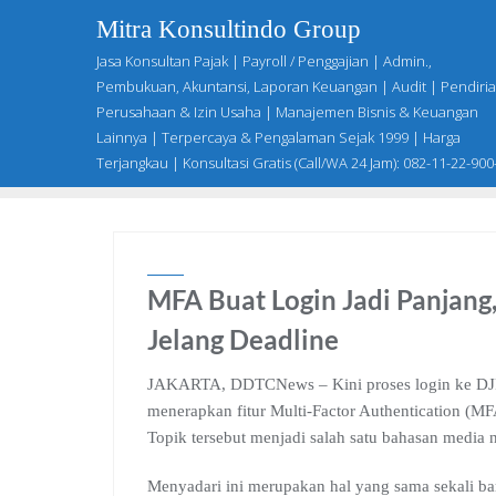
Skip
Mitra Konsultindo Group
to
Jasa Konsultan Pajak | Payroll / Penggajian | Admin.,
content
Pembukuan, Akuntansi, Laporan Keuangan | Audit | Pendiri
Perusahaan & Izin Usaha | Manajemen Bisnis & Keuangan
Lainnya | Terpercaya & Pengalaman Sejak 1999 | Harga
Terjangkau | Konsultasi Gratis (Call/WA 24 Jam): 082-11-22-900
MFA Buat Login Jadi Panjang
Jelang Deadline
JAKARTA, DDTCNews – Kini proses login ke DJP O
menerapkan fitur Multi-Factor Authentication (M
Topik tersebut menjadi salah satu bahasan media n
Menyadari ini merupakan hal yang sama sekali bar