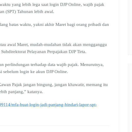
waktu yang lebih lega saat login DJP Online, wajib pajak
an (SPT) Tahunan lebih awal.
ang batas waktu, yakni akhir Maret bagi orang pribadi dan
ri atau awal Maret, mudah-mudahan tidak akan mengganggu
ubdirektorat Pelayanan Perpajakan DJP Tirta.
an perlindungan terhadap data wajib pajak. Menurutnya,
si sebelum login ke akun DJP Online.
Kawan Pajak jangan bingung, jangan khawatir, memang itu
lebih panjang,” katanya.
809114/mfa-buat-login-jadi-panjang-hindari-lapor-spt-