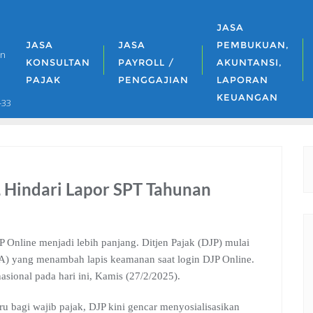
JASA
JASA
JASA
PEMBUKUAN,
an
KONSULTAN
PAYROLL /
AKUNTANSI,
PAJAK
PENGGAJIAN
LAPORAN
KEUANGAN
-33
, Hindari Lapor SPT Tahunan
nline menjadi lebih panjang. Ditjen Pajak (DJP) mulai
FA) yang menambah lapis keamanan saat login DJP Online.
asional pada hari ini, Kamis (27/2/2025).
u bagi wajib pajak, DJP kini gencar menyosialisasikan