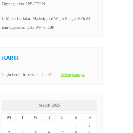
Dipungut via SPP-TDLN
Mulai Berlaku, Marketplace Wajib Pungut PPh 22
dan Laporkan Data WP ke DJP
KARIR
Ingin berkarir bersama kami? …
[Selengkapnya]
March 2025
M
T
W
T
F
S
S
1
2
3
4
5
6
7
8
9