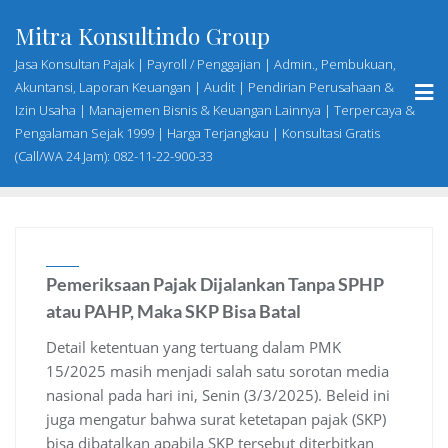
Skip
Mitra Konsultindo Group
to
content
Jasa Konsultan Pajak | Payroll / Penggajian | Admin., Pembukuan,
Akuntansi, Laporan Keuangan | Audit | Pendirian Perusahaan &
Izin Usaha | Manajemen Bisnis & Keuangan Lainnya | Terpercaya &
Pengalaman Sejak 1999 | Harga Terjangkau | Konsultasi Gratis
(Call/WA 24 Jam): 082-11-22-900-33
Pemeriksaan Pajak Dijalankan Tanpa SPHP
atau PAHP, Maka SKP Bisa Batal
Detail ketentuan yang tertuang dalam PMK
15/2025 masih menjadi salah satu sorotan media
nasional pada hari ini, Senin (3/3/2025). Beleid ini
juga mengatur bahwa surat ketetapan pajak (SKP)
bisa dibatalkan apabila SKP tersebut diterbitkan