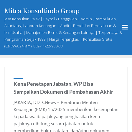
Skip
Mitra Konsultindo Group
to
content
Jasa Konsultan Pajak | Payroll / Penggajian | Admin., Pembukuan,
Akuntansi, Laporan Keuangan | Audit | Pendirian Perusahaan &
Izin Usaha | Manajemen Bisnis & Keuangan Lainnya | Terpercaya &
Pengalaman Sejak 1999 | Harga Terjangkau | Konsultasi Gratis
(Call/WA 24 Jam): 082-11-22-900-33
Kena Penetapan Jabatan, WP Bisa
Sampaikan Dokumen di Pembahasan Akhir
JAKARTA, DDTCNews – Peraturan Menteri
Keuangan (PMK) 15/2025 memberikan kesempatan
kepada wajib pajak yang penghasilan kena
pajaknya dihitung secara jabatan untuk
memberikan buku, catatan, dan/atau dokumen