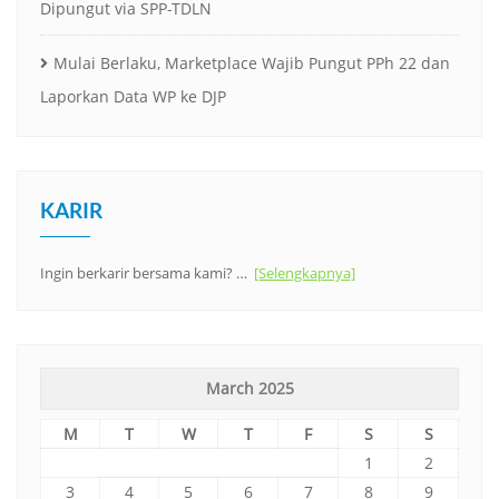
Dipungut via SPP-TDLN
Mulai Berlaku, Marketplace Wajib Pungut PPh 22 dan
Laporkan Data WP ke DJP
KARIR
Ingin berkarir bersama kami? …
[Selengkapnya]
March 2025
M
T
W
T
F
S
S
1
2
3
4
5
6
7
8
9