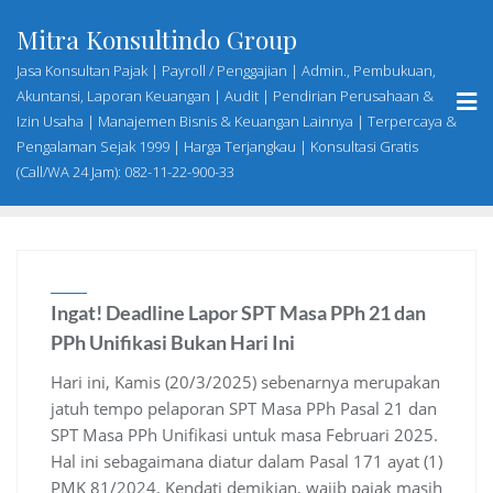
Skip
Mitra Konsultindo Group
to
content
Jasa Konsultan Pajak | Payroll / Penggajian | Admin., Pembukuan,
Akuntansi, Laporan Keuangan | Audit | Pendirian Perusahaan &
Izin Usaha | Manajemen Bisnis & Keuangan Lainnya | Terpercaya &
Pengalaman Sejak 1999 | Harga Terjangkau | Konsultasi Gratis
(Call/WA 24 Jam): 082-11-22-900-33
Ingat! Deadline Lapor SPT Masa PPh 21 dan
PPh Unifikasi Bukan Hari Ini
Hari ini, Kamis (20/3/2025) sebenarnya merupakan
jatuh tempo pelaporan SPT Masa PPh Pasal 21 dan
SPT Masa PPh Unifikasi untuk masa Februari 2025.
Hal ini sebagaimana diatur dalam Pasal 171 ayat (1)
PMK 81/2024. Kendati demikian, wajib pajak masih