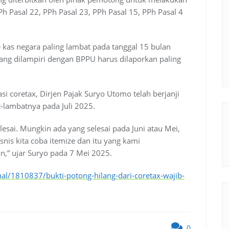
h Pasal 22, PPh Pasal 23, PPh Pasal 15, PPh Pasal 4
 kas negara paling lambat pada tanggal 15 bulan
ang dilampiri dengan BPPU harus dilaporkan paling
i coretax, Dirjen Pajak Suryo Utomo telah berjanji
-lambatnya pada Juli 2025.
elesai. Mungkin ada yang selesai pada Juni atau Mei,
isnis kita coba itemize dan itu yang kami
an,” ujar Suryo pada 7 Mei 2025.
onal/1810837/bukti-potong-hilang-dari-coretax-wajib-
0