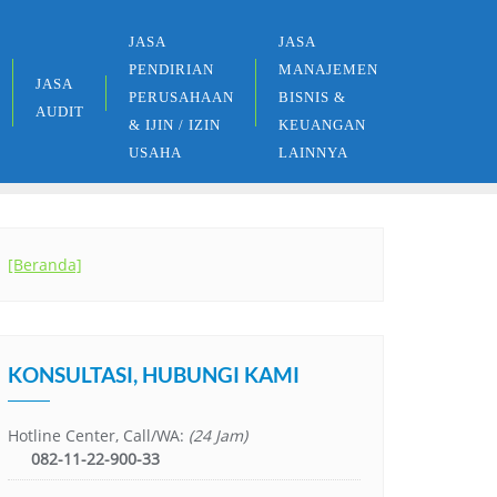
JASA
JASA
PENDIRIAN
MANAJEMEN
JASA
PERUSAHAAN
BISNIS &
AUDIT
& IJIN / IZIN
KEUANGAN
USAHA
LAINNYA
[Beranda]
KONSULTASI, HUBUNGI KAMI
Hotline Center, Call/WA:
(24 Jam)
082-11-22-900-33