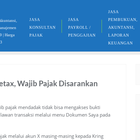
JASA
JASA
JASA
PEMBUKUAN,
Akuntansi,
KONSULTAN
PAYROLL /
AKUNTANSI,
 Manajemen
9 | Harga
PAJAK
PENGGAJIAN
LAPORAN
33
KEUANGAN
etax, Wajib Pajak Disarankan
b pajak mendadak tidak bisa mengakses bukti
eh lawan transaksi melalui menu Dokumen Saya pada
pajak melalui akun X masing-masing kepada Kring