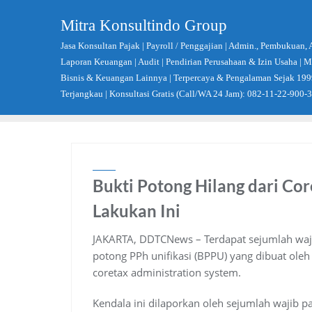
Skip
Mitra Konsultindo Group
to
content
Jasa Konsultan Pajak | Payroll / Penggajian | Admin., Pembukuan, 
Laporan Keuangan | Audit | Pendirian Perusahaan & Izin Usaha |
Bisnis & Keuangan Lainnya | Terpercaya & Pengalaman Sejak 199
Terjangkau | Konsultasi Gratis (Call/WA 24 Jam): 082-11-22-900-
Bukti Potong Hilang dari Cor
Lakukan Ini
JAKARTA, DDTCNews – Terdapat sejumlah waji
potong PPh unifikasi (BPPU) yang dibuat ol
coretax administration system.
Kendala ini dilaporkan oleh sejumlah wajib 