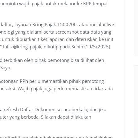
k meminta wajib pajak untuk melapor ke KPP tempat
ftar, layanan Kring Pajak 1500200, atau melalui live
onologi yang dialami serta screenshot data-data yang
untuk dibuatkan tiket laporan dan diteruskan ke unit
ulis @kring_pajak, dikutip pada Senin (19/5/2025).
iterbitkan oleh pihak pemotong bisa dilihat oleh
Saya.
pemotongan PPh perlu memastikan pihak pemotong
nsaksi. Wajib pajak juga perlu memastikan tidak ada
ba refresh Daftar Dokumen secara berkala, dan jika
er yang berbeda. Silakan dapat dilakukan
g diterbitkan oleh pihak pemotong untuk melakukan