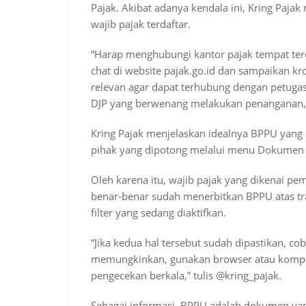
Pajak. Akibat adanya kendala ini, Kring Paja
wajib pajak terdaftar.
“Harap menghubungi kantor pajak tempat terda
chat di website pajak.go.id dan sampaikan kr
relevan agar dapat terhubung dengan petugas 
DJP yang berwenang melakukan penanganan,” t
Kring Pajak menjelaskan idealnya BPPU yang d
pihak yang dipotong melalui menu Dokumen 
Oleh karena itu, wajib pajak yang dikenai 
benar-benar sudah menerbitkan BPPU atas tra
filter yang sedang diaktifkan.
“Jika kedua hal tersebut sudah dipastikan, co
memungkinkan, gunakan browser atau komput
pengecekan berkala,” tulis @kring_pajak.
Sebagai informasi, BPPU adalah dokumen yan