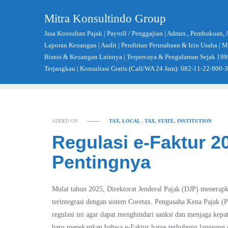
Skip
Mitra Konsultindo Group
to
content
Jasa Konsultan Pajak | Payroll / Penggajian | Admin., Pembukuan, 
Laporan Keuangan | Audit | Pendirian Perusahaan & Izin Usaha |
Bisnis & Keuangan Lainnya | Terpercaya & Pengalaman Sejak 199
Terjangkau | Konsultasi Gratis (Call/WA 24 Jam): 082-11-22-900-
ADDED ON
TAX, LOCAL
,
TAX, STATE, INSTITUTION
Regulasi e-Faktur 20
Pentingnya
Mulai tahun 2025, Direktorat Jenderal Pajak (DJP) menerapk
terintegrasi dengan sistem Coretax. Pengusaha Kena Pajak 
regulasi ini agar dapat menghindari sanksi dan menjaga kepa
baru menekankan bahwa e-Faktur harus terhubung langsung 