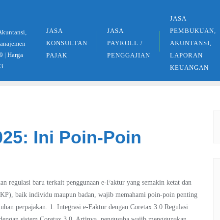
JASA
JASA
JASA
PEMBUKUAN,
Akuntansi,
KONSULTAN
PAYROLL /
AKUNTANSI,
 Manajemen
9 | Harga
PAJAK
PENGGAJIAN
LAPORAN
33
KEUANGAN
25: Ini Poin-Poin
an regulasi baru terkait penggunaan e-Faktur yang semakin ketat dan
(PKP), baik individu maupun badan, wajib memahami poin-poin penting
tuhan perpajakan. 1. Integrasi e-Faktur dengan Coretax 3.0 Regulasi
dengan sistem Coretax 3.0. Artinya, pengusaha wajib menggunakan