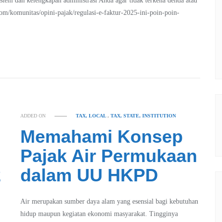
em dan kelengkapan administrasi Anda agar tidak terkena denda atau
m/komunitas/opini-pajak/regulasi-e-faktur-2025-ini-poin-poin-
ADDED ON
TAX, LOCAL
,
TAX, STATE, INSTITUTION
Memahami Konsep
Pajak Air Permukaan
2
dalam UU HKPD
Air merupakan sumber daya alam yang esensial bagi kebutuhan
hidup maupun kegiatan ekonomi masyarakat. Tingginya