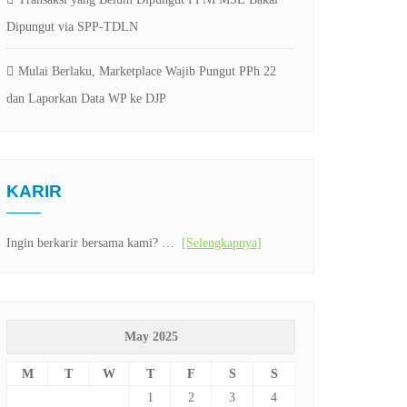
Dipungut via SPP-TDLN
Mulai Berlaku, Marketplace Wajib Pungut PPh 22
dan Laporkan Data WP ke DJP
KARIR
Ingin berkarir bersama kami? …
[Selengkapnya]
May 2025
M
T
W
T
F
S
S
1
2
3
4