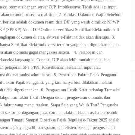
neksi otomatis dengan server DJP. Implikasinya: Tidak ada lagi input
r akan termonitor secara real-time. 2. Validasi Dokumen Wajib Sebelum
, berikut adalah dokumen resmi dari DJP yang wajib dimiliki: NPWP
P (SPPKP) Akun DJP Online terverifikasi Sertifikat Elektronik aktif
ngkapan dokumen di atas, aktivasi e-Faktur tidak akan disetujui. 3.
hanya Sertifikat Elektronik versi terbaru yang dapat digunakan dalam
nya akan otomatis gagal mengakses sistem. 4. Pelaporan dan
erkoneksi langsung ke Coretax, DJP akan lebih mudah melakukan
Dan pelaporan SPT PPN. Konsekuensi: Kesalahan input atau
nsi dikenai sanksi administrasi. 5. Penertiban Faktur Pajak Pengganti
 Faktur Pajak Pengganti, yang kini hanya bisa dilakukan melalui
dah tidak diperkenankan. 6. Pengawasan Lebih Ketat terhadap Transaksi
lahgunaan faktur fiktif. Dengan sistem pengawasan otomatis dan
lak faktur yang mencurigakan. Siapa Saja yang Wajib Taat? Pengusaha
di sektor perdagangan, jasa, dan manufaktur. Badan usaha berbentuk
 Jangan Tunggu Sampai Diperiksa Pajak Regulasi e-Faktur 2025 adalah
stem pajak yang adil, transparan, dan efisien. Sebagai pengusaha di