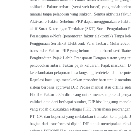
aplikasi e-Faktur terbaru (versi web based) yang sudah terko
manual tanpa pelaporan yang sinkron. Semua aktivitas faktu
Aktivasi e-Faktur Sebelum PKP dapat menggunakan e-Faktur
aktif Surat Keterangan Terdaftar (SKT) Surat Pengukuhan PK
Persetujuan e-Nofa (penomoran faktur elektronik) Tanpa kele
Penggunaan Sertifikat Elektronik Versi Terbaru Mulai 2025, 
transaksi e-Faktur. PKP yang belum memperbarui sertifikat
Pengkreditan Pajak Lebih Transparan Dengan sistem yang t
pencocokan antara: Faktur pajak keluaran, Pajak masukan, 
keterlambatan pelaporan bisa langsung terdeteksi dan berpote
Regulasi baru juga menekankan prosedur baru untuk membuat
sistem berbasis approval DJP. Proses manual atau offline su
Fiktif e-Faktur 2025 dirancang untuk menekan potensi penya
validasi data dari berbagai sumber, DJP bisa langsung meno
yang sudah dikukuhkan sebagai PKP. Perusahaan perorangan 
PT, CV, dan koperasi yang melakukan transaksi kena pajak.
bagian dari transformasi digital DJP untuk menciptakan ekosi