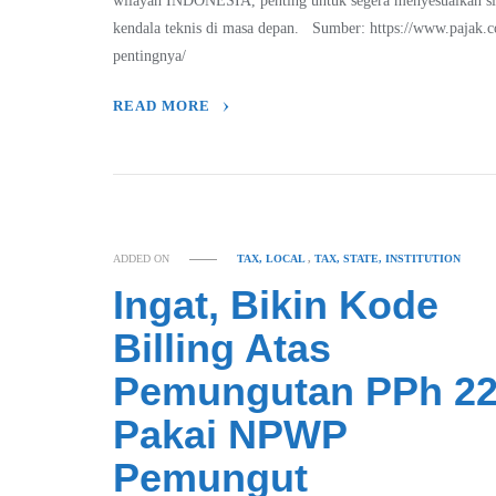
wilayah INDONESIA, penting untuk segera menyesuaikan sist
kendala teknis di masa depan. Sumber: https://www.pajak.co
pentingnya/
READ MORE
ADDED ON
TAX, LOCAL
,
TAX, STATE, INSTITUTION
Ingat, Bikin Kode
Billing Atas
Pemungutan PPh 2
Pakai NPWP
Pemungut