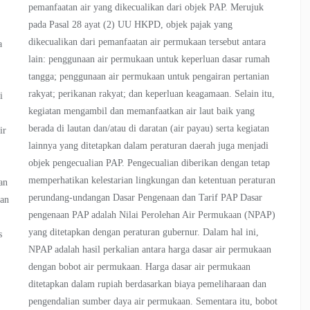
pemanfaatan air yang dikecualikan dari objek PAP. Merujuk
pada Pasal 28 ayat (2) UU HKPD, objek pajak yang
dikecualikan dari pemanfaatan air permukaan tersebut antara
a
lain: penggunaan air permukaan untuk keperluan dasar rumah
tangga; penggunaan air permukaan untuk pengairan pertanian
rakyat; perikanan rakyat; dan keperluan keagamaan. Selain itu,
i
kegiatan mengambil dan memanfaatkan air laut baik yang
berada di lautan dan/atau di daratan (air payau) serta kegiatan
ir
lainnya yang ditetapkan dalam peraturan daerah juga menjadi
objek pengecualian PAP. Pengecualian diberikan dengan tetap
,
memperhatikan kelestarian lingkungan dan ketentuan peraturan
an
perundang-undangan Dasar Pengenaan dan Tarif PAP Dasar
dan
pengenaan PAP adalah Nilai Perolehan Air Permukaan (NPAP)
yang ditetapkan dengan peraturan gubernur. Dalam hal ini,
s
NPAP adalah hasil perkalian antara harga dasar air permukaan
,
dengan bobot air permukaan. Harga dasar air permukaan
ditetapkan dalam rupiah berdasarkan biaya pemeliharaan dan
pengendalian sumber daya air permukaan. Sementara itu, bobot