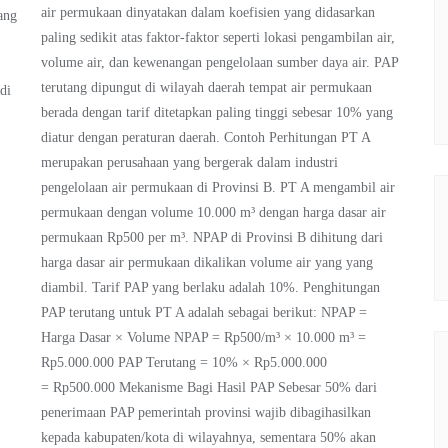
air permukaan dinyatakan dalam koefisien yang didasarkan
yang
paling sedikit atas faktor-faktor seperti lokasi pengambilan air,
volume air, dan kewenangan pengelolaan sumber daya air. PAP
terutang dipungut di wilayah daerah tempat air permukaan
di
berada dengan tarif ditetapkan paling tinggi sebesar 10% yang
diatur dengan peraturan daerah. Contoh Perhitungan PT A
merupakan perusahaan yang bergerak dalam industri
pengelolaan air permukaan di Provinsi B. PT A mengambil air
permukaan dengan volume 10.000 m³ dengan harga dasar air
permukaan Rp500 per m³. NPAP di Provinsi B dihitung dari
harga dasar air permukaan dikalikan volume air yang yang
diambil. Tarif PAP yang berlaku adalah 10%. Penghitungan
PAP terutang untuk PT A adalah sebagai berikut: NPAP =
Harga Dasar × Volume NPAP = Rp500/m³ × 10.000 m³ =
Rp5.000.000 PAP Terutang = 10% × Rp5.000.000
= Rp500.000 Mekanisme Bagi Hasil PAP Sebesar 50% dari
penerimaan PAP pemerintah provinsi wajib dibagihasilkan
kepada kabupaten/kota di wilayahnya, sementara 50% akan