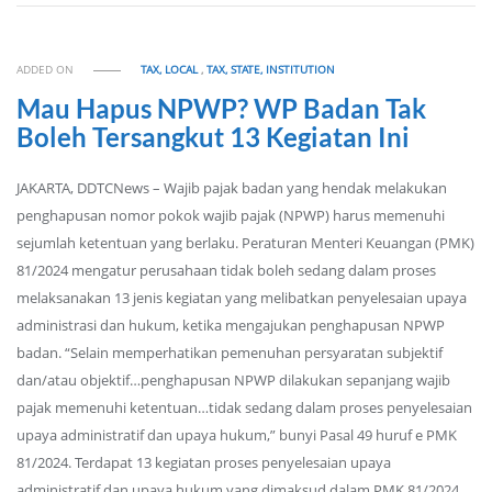
ADDED ON
TAX, LOCAL
,
TAX, STATE, INSTITUTION
Mau Hapus NPWP? WP Badan Tak
Boleh Tersangkut 13 Kegiatan Ini
JAKARTA, DDTCNews – Wajib pajak badan yang hendak melakukan
penghapusan nomor pokok wajib pajak (NPWP) harus memenuhi
sejumlah ketentuan yang berlaku. Peraturan Menteri Keuangan (PMK)
81/2024 mengatur perusahaan tidak boleh sedang dalam proses
melaksanakan 13 jenis kegiatan yang melibatkan penyelesaian upaya
administrasi dan hukum, ketika mengajukan penghapusan NPWP
badan. “Selain memperhatikan pemenuhan persyaratan subjektif
dan/atau objektif…penghapusan NPWP dilakukan sepanjang wajib
pajak memenuhi ketentuan…tidak sedang dalam proses penyelesaian
upaya administratif dan upaya hukum,” bunyi Pasal 49 huruf e PMK
81/2024. Terdapat 13 kegiatan proses penyelesaian upaya
administratif dan upaya hukum yang dimaksud dalam PMK 81/2024.