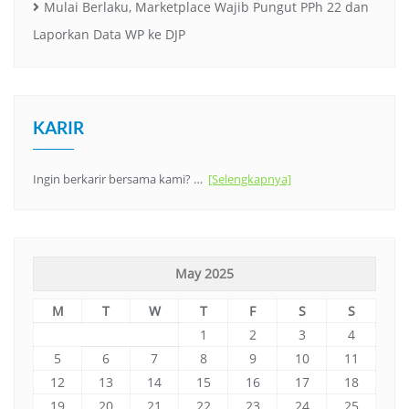
Mulai Berlaku, Marketplace Wajib Pungut PPh 22 dan
Laporkan Data WP ke DJP
KARIR
Ingin berkarir bersama kami? …
[Selengkapnya]
May 2025
M
T
W
T
F
S
S
1
2
3
4
5
6
7
8
9
10
11
12
13
14
15
16
17
18
19
20
21
22
23
24
25