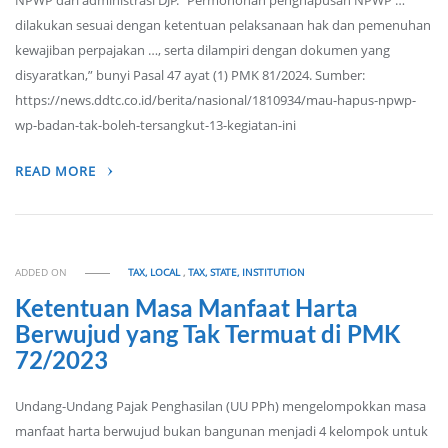
NPWP dari administrasi DJP. “Permohonan penghapusan NPWP …
dilakukan sesuai dengan ketentuan pelaksanaan hak dan pemenuhan
kewajiban perpajakan …, serta dilampiri dengan dokumen yang
disyaratkan,” bunyi Pasal 47 ayat (1) PMK 81/2024. Sumber:
https://news.ddtc.co.id/berita/nasional/1810934/mau-hapus-npwp-
wp-badan-tak-boleh-tersangkut-13-kegiatan-ini
READ MORE
ADDED ON
TAX, LOCAL
,
TAX, STATE, INSTITUTION
Ketentuan Masa Manfaat Harta
Berwujud yang Tak Termuat di PMK
72/2023
Undang-Undang Pajak Penghasilan (UU PPh) mengelompokkan masa
manfaat harta berwujud bukan bangunan menjadi 4 kelompok untuk