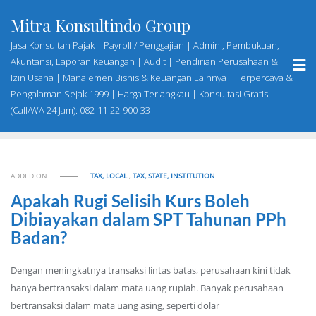
Skip
Mitra Konsultindo Group
to
content
Jasa Konsultan Pajak | Payroll / Penggajian | Admin., Pembukuan,
Akuntansi, Laporan Keuangan | Audit | Pendirian Perusahaan &
Izin Usaha | Manajemen Bisnis & Keuangan Lainnya | Terpercaya &
Pengalaman Sejak 1999 | Harga Terjangkau | Konsultasi Gratis
(Call/WA 24 Jam): 082-11-22-900-33
ADDED ON
TAX, LOCAL
,
TAX, STATE, INSTITUTION
Apakah Rugi Selisih Kurs Boleh
Dibiayakan dalam SPT Tahunan PPh
Badan?
Dengan meningkatnya transaksi lintas batas, perusahaan kini tidak
hanya bertransaksi dalam mata uang rupiah. Banyak perusahaan
bertransaksi dalam mata uang asing, seperti dolar