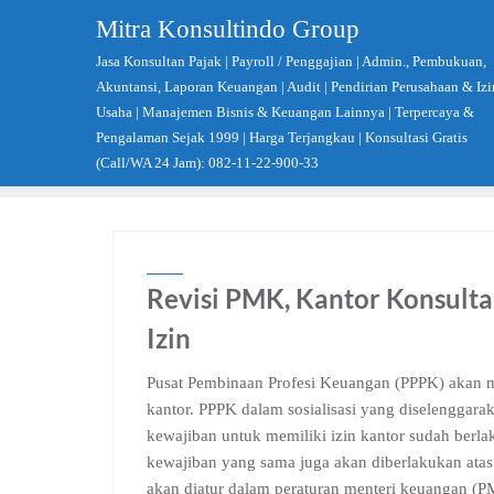
Skip
Mitra Konsultindo Group
to
Jasa Konsultan Pajak | Payroll / Penggajian | Admin., Pembukuan,
content
Akuntansi, Laporan Keuangan | Audit | Pendirian Perusahaan & Izi
Usaha | Manajemen Bisnis & Keuangan Lainnya | Terpercaya &
Pengalaman Sejak 1999 | Harga Terjangkau | Konsultasi Gratis
(Call/WA 24 Jam): 082-11-22-900-33
Revisi PMK, Kantor Konsulta
Izin
Pusat Pembinaan Profesi Keuangan (PPPK) akan m
kantor. PPPK dalam sosialisasi yang diselenggara
kewajiban untuk memiliki izin kantor sudah berlak
kewajiban yang sama juga akan diberlakukan atas 
akan diatur dalam peraturan menteri keuangan (