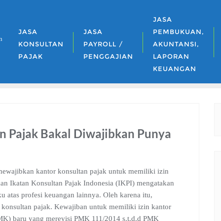
JASA
JASA
JASA
PEMBUKUAN,
n
KONSULTAN
PAYROLL /
AKUNTANSI,
PAJAK
PENGGAJIAN
LAPORAN
KEUANGAN
n Pajak Bakal Diwajibkan Punya
ewajibkan kantor konsultan pajak untuk memiliki izin
kan Ikatan Konsultan Pajak Indonesia (IKPI) mengatakan
u atas profesi keuangan lainnya. Oleh karena itu,
konsultan pajak. Kewajiban untuk memiliki izin kantor
PMK) baru yang merevisi PMK 111/2014 s.t.d.d PMK