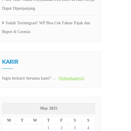
Dapat Diperpanjang
Sudah Terintegrasi! WP Bisa Cek Faktur Pajak dan
Bupot di Coretax
KARIR
Ingin berkarir bersama kami? …
[Selengkapnya]
May 2025
M
T
W
T
F
S
S
1
2
3
4