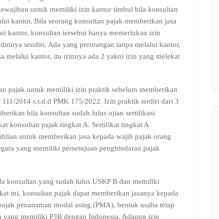
kewajiban untuk memiliki izin kantor timbul bila konsultan
lui kantor. Bila seorang konsultan pajak memberikan jasa
ui kantor, konsultan tersebut hanya memerlukan izin
a dirinya sendiri. Ada yang perorangan tanpa melalui kantor,
 melalui kantor, itu izinnya ada 2 yakni izin yang melekat
ltan pajak untuk memiliki izin praktik sebelum memberikan
 111/2014 s.t.d.d PMK 175/2022. Izin praktik terdiri dari 3
iberikan bila konsultan sudah lulus ujian sertifikasi
t konsultan pajak tingkat A. Sertifikat tingkat A
hlian untuk memberikan jasa kepada wajib pajak orang
negara yang memiliki persetujuan penghindaran pajak
pada konsultan yang sudah lulus USKP B dan memiliki
fikat ini, konsultan pajak dapat memberikan jasanya kepada
b pajak penanaman modal asing (PMA), bentuk usaha tetap
ra yang memiliki P3B dengan Indonesia. Adapun izin