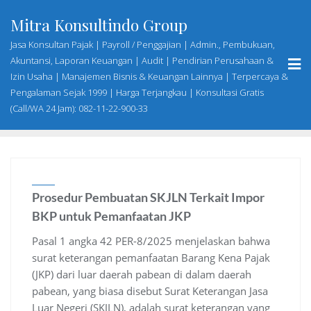
Skip
Mitra Konsultindo Group
to
content
Jasa Konsultan Pajak | Payroll / Penggajian | Admin., Pembukuan,
Akuntansi, Laporan Keuangan | Audit | Pendirian Perusahaan &
Izin Usaha | Manajemen Bisnis & Keuangan Lainnya | Terpercaya &
Pengalaman Sejak 1999 | Harga Terjangkau | Konsultasi Gratis
(Call/WA 24 Jam): 082-11-22-900-33
Prosedur Pembuatan SKJLN Terkait Impor
BKP untuk Pemanfaatan JKP
Pasal 1 angka 42 PER-8/2025 menjelaskan bahwa
surat keterangan pemanfaatan Barang Kena Pajak
(JKP) dari luar daerah pabean di dalam daerah
pabean, yang biasa disebut Surat Keterangan Jasa
Luar Negeri (SKJLN), adalah surat keterangan yang