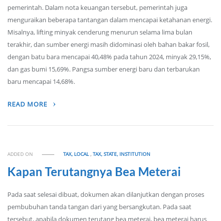
pemerintah. Dalam nota keuangan tersebut, pemerintah juga
menguraikan beberapa tantangan dalam mencapai ketahanan energi.
Misalnya, lifting minyak cenderung menurun selama lima bulan
terakhir, dan sumber energi masih didominasi oleh bahan bakar fosil,
dengan batu bara mencapai 40,48% pada tahun 2024, minyak 29,15%,
dan gas bumi 15,69%. Pangsa sumber energi baru dan terbarukan
baru mencapai 14,68%.
READ MORE
ADDED ON
TAX, LOCAL
,
TAX, STATE, INSTITUTION
Kapan Terutangnya Bea Meterai
Pada saat selesai dibuat, dokumen akan dilanjutkan dengan proses
pembubuhan tanda tangan dari yang bersangkutan. Pada saat
tersebut, apabila dokumen terutang bea meterai, bea meterai harus