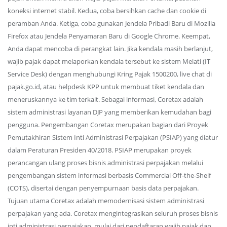
koneksi internet stabil. Kedua, coba bersihkan cache dan cookie di
peramban Anda. Ketiga, coba gunakan Jendela Pribadi Baru di Mozilla
Firefox atau Jendela Penyamaran Baru di Google Chrome. Keempat,
Anda dapat mencoba di perangkat lain. Jika kendala masih berlanjut,
wajib pajak dapat melaporkan kendala tersebut ke sistem Melati (IT
Service Desk) dengan menghubungi Kring Pajak 1500200, live chat di
pajak.go.id, atau helpdesk KPP untuk membuat tiket kendala dan
meneruskannya ke tim terkait. Sebagai informasi, Coretax adalah
sistem administrasi layanan DJP yang memberikan kemudahan bagi
pengguna. Pengembangan Coretax merupakan bagian dari Proyek
Pemutakhiran Sistem Inti Administrasi Perpajakan (PSIAP) yang diatur
dalam Peraturan Presiden 40/2018. PSIAP merupakan proyek
perancangan ulang proses bisnis administrasi perpajakan melalui
pengembangan sistem informasi berbasis Commercial Off-the-Shelf
(COTS), disertai dengan penyempurnaan basis data perpajakan.
Tujuan utama Coretax adalah memodernisasi sistem administrasi
perpajakan yang ada. Coretax mengintegrasikan seluruh proses bisnis
inti administrasi perpajakan, mulai dari pendaftaran wajib pajak dan