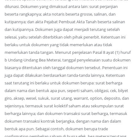
dilunasi. Dokumen yang dimaksud antara lain: surat perjanjian
beserta rangkapnya; akta notaris beserta grosse, salinan, dan
kutipannya; dan akta Pejabat Pembuat Akta Tanah beserta salinan
dan kutipannya. Dokumen juga dapat menjadi terutang setelah
selesai, yaitu setelah diterbitkan oleh pihak penerbit. Ketentuan ini
berlaku untuk dokumen yang tidak memerlukan atau tidak
memerlukan tanda tangan. Menurut penjelasan Pasal 8 ayat (1) huruf
b Undang-Undang Bea Meterai, tanggal penyelesaian suatu dokumen
biasanya ditentukan oleh tanggal dokumen tersebut. Penentuan ini
juga dapat dilakukan berdasarkan tanda-tanda lainnya. Ketentuan
saat terutang ini berlaku untuk dokumen berupa: surat berharga
dalam nama dan bentuk apa pun, seperti saham, obligasi, cek, bilyet
giro, aksep, wesel, sukuk, surat utang, warrant, option, deposito, dan
sejenisnya, termasuk surat kolektif saham atau sekumpulan surat
berharga lainnya; dan dokumen transaksi surat berharga, termasuk
dokumen transaksi kontrak berjangka, dengan nama dan dalam
bentuk apa pun. Sebagai contoh, dokumen berupa trade
confirmation pembelian saham di bursa efek, bea meterai terutang