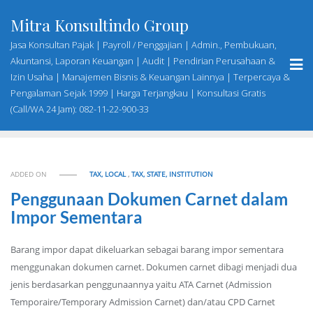
Skip
Mitra Konsultindo Group
to
content
Jasa Konsultan Pajak | Payroll / Penggajian | Admin., Pembukuan,
Akuntansi, Laporan Keuangan | Audit | Pendirian Perusahaan &
Izin Usaha | Manajemen Bisnis & Keuangan Lainnya | Terpercaya &
Pengalaman Sejak 1999 | Harga Terjangkau | Konsultasi Gratis
(Call/WA 24 Jam): 082-11-22-900-33
ADDED ON
TAX, LOCAL
,
TAX, STATE, INSTITUTION
Penggunaan Dokumen Carnet dalam
Impor Sementara
Barang impor dapat dikeluarkan sebagai barang impor sementara
menggunakan dokumen carnet. Dokumen carnet dibagi menjadi dua
jenis berdasarkan penggunaannya yaitu ATA Carnet (Admission
Temporaire/Temporary Admission Carnet) dan/atau CPD Carnet