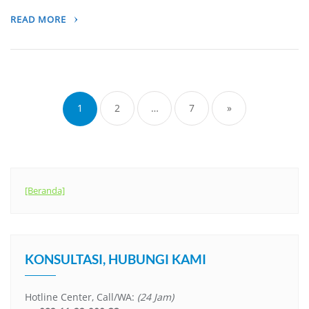
READ MORE
Posts
navigation
1
2
…
7
»
[Beranda]
KONSULTASI, HUBUNGI KAMI
Hotline Center, Call/WA:
(24 Jam)