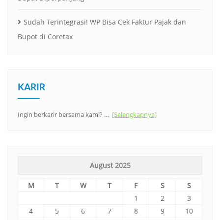
Sudah Terintegrasi! WP Bisa Cek Faktur Pajak dan
Bupot di Coretax
KARIR
Ingin berkarir bersama kami? …
[Selengkapnya]
August 2025
M
T
W
T
F
S
S
1
2
3
4
5
6
7
8
9
10