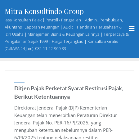
Skip
Mitra Konsultindo Group
to
content
Jasa Konsultan Pajak | Payroll / Penggajian | Admin., Pembukuan,
Akuntansi, Laporan Keuangan | Audit | Pendirian Perusahaan &
Izin Usaha | Manajemen Bisnis & Keuangan Lainnya | Terpercaya &
Pengalaman Sejak 1999 | Harga Terjangkau | Konsultasi Gratis
(Call/WA 24 Jam): 082-11-22-900-33
Ditjen Pajak Perketat Syarat Restitusi Pajak,
Berikut Ketentuannya
Direktorat Jenderal Pajak (DJP) Kementerian
Keuangan telah menerbitkan Peraturan Direktur
Jenderal Pajak No. PER-16/PJ/2025, yang
mengubah ketentuan sebelumnya dalam PER-
6/PJ/2025 tentang pelaksanaan restitusi