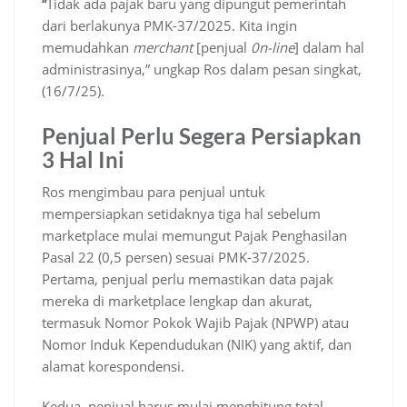
“
Tidak ada pajak baru yang dipungut pemerintah
dari berlakunya PMK-37/2025. Kita ingin
memudahkan
merchant
[penjual
0n-line
] dalam hal
administrasinya,” ungkap Ros dalam pesan singkat,
(16/7/25).
Penjual Perlu Segera Persiapkan
3 Hal Ini
Ros mengimbau para penjual untuk
mempersiapkan setidaknya tiga hal sebelum
marketplace mulai memungut Pajak Penghasilan
Pasal 22 (0,5 persen) sesuai PMK-37/2025.
Pertama, penjual perlu memastikan data pajak
mereka di marketplace lengkap dan akurat,
termasuk Nomor Pokok Wajib Pajak (NPWP) atau
Nomor Induk Kependudukan (NIK) yang aktif, dan
alamat korespondensi.
Kedua, penjual harus mulai menghitung total