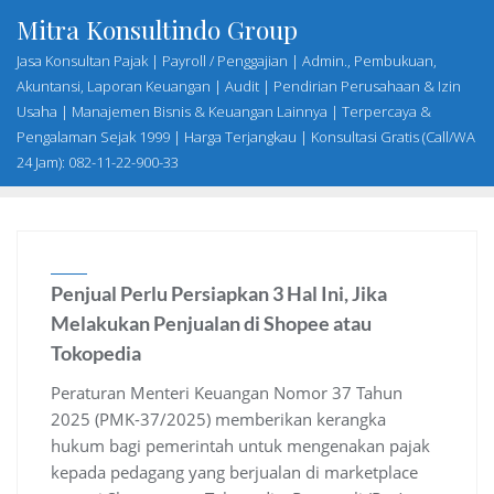
Skip
Mitra Konsultindo Group
to
Jasa Konsultan Pajak | Payroll / Penggajian | Admin., Pembukuan,
content
Akuntansi, Laporan Keuangan | Audit | Pendirian Perusahaan & Izin
Usaha | Manajemen Bisnis & Keuangan Lainnya | Terpercaya &
Pengalaman Sejak 1999 | Harga Terjangkau | Konsultasi Gratis (Call/WA
24 Jam): 082-11-22-900-33
Penjual Perlu Persiapkan 3 Hal Ini, Jika
Melakukan Penjualan di Shopee atau
Tokopedia
Peraturan Menteri Keuangan Nomor 37 Tahun
2025 (PMK-37/2025) memberikan kerangka
hukum bagi pemerintah untuk mengenakan pajak
kepada pedagang yang berjualan di marketplace