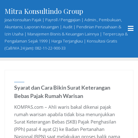
Skip
Mitra Konsultindo Group
to
content
Jasa Konsultan Pajak | Payroll / Penggajian | Admin., Pembukuan,
Akuntansi, Laporan Keuangan | Audit | Pendirian Perusahaan &
Izin Usaha | Manajemen Bisnis & Keuangan Lainnya | Terpercaya &
Pengalaman Sejak 1999 | Harga Terjangkau | Konsultasi Gratis
(Call/WA 24 Jam): 082-11-22-900-33
Syarat dan Cara Bikin Surat Keterangan
Bebas Pajak Rumah Warisan
KOMPAS.com – Ahli waris bakal dikenai pajak
rumah warisan apabila tidak bisa menunjukkan
Surat Keterangan Bebas (SKB) Pajak Penghasilan
(PPh) pasal 4 ayat (2) ke Badan Pertanahan
Nasional (BPN) saat melakukan proses balik nama