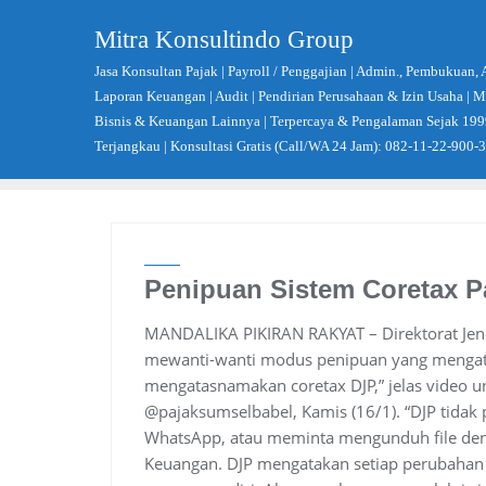
Skip
Mitra Konsultindo Group
to
content
Jasa Konsultan Pajak | Payroll / Penggajian | Admin., Pembukuan, 
Laporan Keuangan | Audit | Pendirian Perusahaan & Izin Usaha |
Bisnis & Keuangan Lainnya | Terpercaya & Pengalaman Sejak 199
Terjangkau | Konsultasi Gratis (Call/WA 24 Jam): 082-11-22-900-
Penipuan Sistem Coretax 
MANDALIKA PIKIRAN RAKYAT – Direktorat Jend
mewanti-wanti modus penipuan yang mengat
mengatasnamakan coretax DJP,” jelas video u
@pajaksumselbabel, Kamis (16/1). “DJP tidak 
WhatsApp, atau meminta mengunduh file deng
Keuangan. DJP mengatakan setiap perubahan 