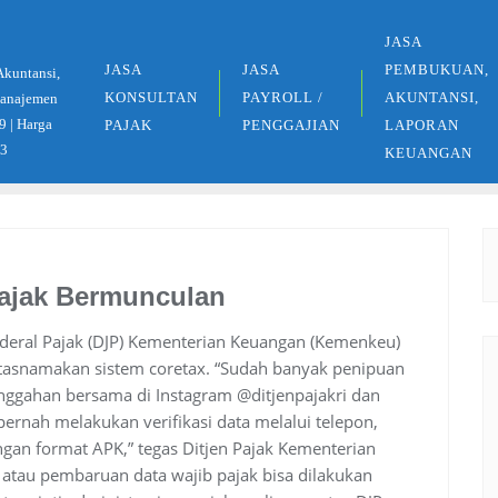
JASA
JASA
JASA
PEMBUKUAN,
Akuntansi,
KONSULTAN
PAYROLL /
AKUNTANSI,
 Manajemen
9 | Harga
PAJAK
PENGGAJIAN
LAPORAN
33
KEUANGAN
Pajak Bermunculan
eral Pajak (DJP) Kementerian Keuangan (Kemenkeu)
asnamakan sistem coretax. “Sudah banyak penipuan
nggahan bersama di Instagram @ditjenpajakri dan
pernah melakukan verifikasi data melalui telepon,
an format APK,” tegas Ditjen Pajak Kementerian
atau pembaruan data wajib pajak bisa dilakukan