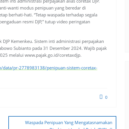
tem inti administrasi perpajakan alias coretax DJP.
anti-wanti modus penipuan yang beredar di
etap berhati-hati. “Tetap waspada terhadap segala
pengaduan resmi DJP,” tutup video peringatan
k DJP Kemenkeu. Sistem inti administrasi perpajakan
Prabowo Subianto pada 31 Desember 2024. Wajib pajak
2025 melalui www.pajak.go.id/coretaxdjp.
om/data/pr-2778983138/penipuan-sistem-coretax-
0
Waspada Penipuan Yang Mengatasnamakan