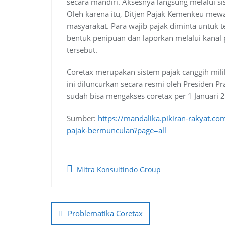
secara mandiri. Aksesnya langsung melalui sis
Oleh karena itu, Ditjen Pajak Kemenkeu mew
masyarakat. Para wajib pajak diminta untuk t
bentuk penipuan dan laporkan melalui kanal 
tersebut.
Coretax merupakan sistem pajak canggih mili
ini diluncurkan secara resmi oleh Presiden 
sudah bisa mengakses coretax per 1 Januari 
Sumber:
https://mandalika.pikiran-rakyat.c
pajak-bermunculan?page=all
Mitra Konsultindo Group
Post
navigation
Problematika Coretax