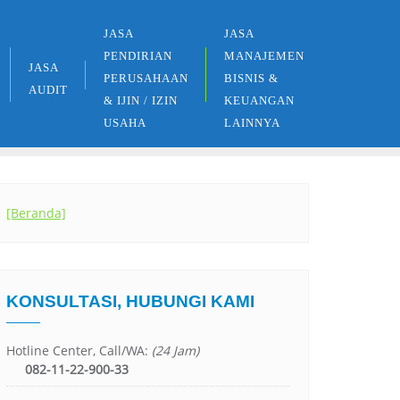
JASA
JASA
PENDIRIAN
MANAJEMEN
JASA
PERUSAHAAN
BISNIS &
AUDIT
& IJIN / IZIN
KEUANGAN
USAHA
LAINNYA
[Beranda]
KONSULTASI, HUBUNGI KAMI
Hotline Center, Call/WA:
(24 Jam)
082-11-22-900-33