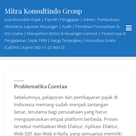
Skip
Mitra Konsultindo Group
to
content
Jasa Konsultan Pajak | Payroll / Penggajian | Admin., Pembukuan,
Akuntansi, Laporan Keuangan | Audit | Pendirian Perusahaan &
Izin Usaha | Manajemen Bisnis & Keuangan Lainnya | Terpercaya &
Pengalaman Sejak 1999 | Harga Terjangkau | Konsultasi Gratis
(Call/WA 24 Jam): 082-11-22-900-33
Problematika Coretax
Sebelumnya, pelaporan dan pembayaran pajak di
Indonesia memang sudah menjadi tantangan
besar, terutama bagi perusahaan yang harus
mengoperasikan empat platform berbeda. Proses
tersebut melibatkan Web Efaktur, Aplikasi Efaktur,
Web DJP, dan Web e-Nofa, yang semuanya memiliki