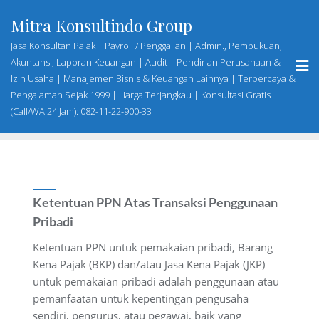
Skip
Mitra Konsultindo Group
to
content
Jasa Konsultan Pajak | Payroll / Penggajian | Admin., Pembukuan,
Akuntansi, Laporan Keuangan | Audit | Pendirian Perusahaan &
Izin Usaha | Manajemen Bisnis & Keuangan Lainnya | Terpercaya &
Pengalaman Sejak 1999 | Harga Terjangkau | Konsultasi Gratis
(Call/WA 24 Jam): 082-11-22-900-33
Ketentuan PPN Atas Transaksi Penggunaan
Pribadi
Ketentuan PPN untuk pemakaian pribadi, Barang
Kena Pajak (BKP) dan/atau Jasa Kena Pajak (JKP)
untuk pemakaian pribadi adalah penggunaan atau
pemanfaatan untuk kepentingan pengusaha
sendiri, pengurus, atau pegawai, baik yang