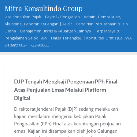
Skip
Mitra Konsultindo Group
to
Jasa Konsultan Pajak | Payroll / Penggajian | Admin., Pembukuan,
content
Akuntansi, Laporan Keuangan | Audit | Pendirian Perusahaan & Izin
Usaha | Manajemen Bisnis & Keuangan Lainnya | Terpercaya &
Pengalaman Sejak 1999 | Harga Terjangkau | Konsultasi Gratis (Call/WA
24 Jam): 082-11-22-900-33
DJP Tengah Mengkaji Pengenaan PPh Final
Atas Penjualan Emas Melalui Platform
Digital
Direktorat Jenderal Pajak (DJP) sedang melakukan
kajian mendalam mengenai kebijakan Pajak
Penghasilan (PPh) Final atas keuntungan penjualan
emas. Kajian ini disampaikan oleh Joko Galungan,