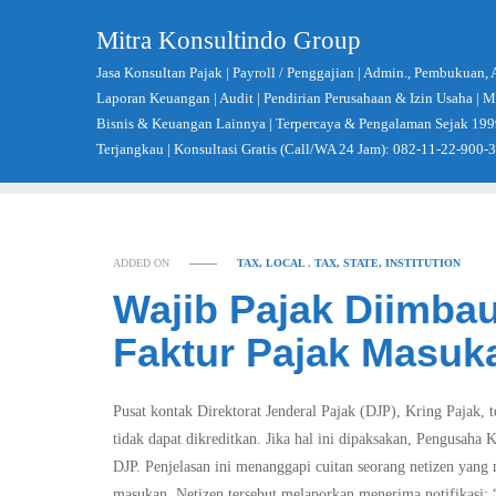
Skip
Mitra Konsultindo Group
to
content
Jasa Konsultan Pajak | Payroll / Penggajian | Admin., Pembukuan, 
Laporan Keuangan | Audit | Pendirian Perusahaan & Izin Usaha |
Bisnis & Keuangan Lainnya | Terpercaya & Pengalaman Sejak 199
Terjangkau | Konsultasi Gratis (Call/WA 24 Jam): 082-11-22-900-
ADDED ON
TAX, LOCAL
,
TAX, STATE, INSTITUTION
Wajib Pajak Diimba
Faktur Pajak Masuk
Pusat kontak Direktorat Jenderal Pajak (DJP), Kring Pajak,
tidak dapat dikreditkan. Jika hal ini dipaksakan, Pengusaha
DJP. Penjelasan ini menanggapi cuitan seorang netizen yan
masukan. Netizen tersebut melaporkan menerima notifikasi: 