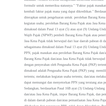
formulir untuk memeriksa statusnya.” “Faktur pajak masukan 
kembali faktur pajak mana yang dapat dikreditkan.” Berdasa
diterapkan untuk pengeluaran untuk: perolehan Barang Kena 
kegiatan usaha; perolehan Barang Kena Pajak atau Jasa Kena
dimaksud dalam Pasal 13 ayat (5) atau ayat (9) Undang-U
Wajib Pajak (NPWP) pembeli Barang Kena Pajak atau peneri
Jasa Kena Pajak tidak berwujud dari luar daerah pabean di 
sebagaimana dimaksud dalam Pasal 13 ayat (6) Undang-Unda
PPN, pajak masukan atas perolehan Barang Kena Pajak dan/a
Barang Kena Pajak dan/atau Jasa Kena Pajak tidak berwujud 
dengan penyerahan oleh Pengusaha Kena Pajak (PKP) tertentu
dimaksud adalah Pengusaha Kena Pajak (PKP) yang: memiliki
tertentu; melakukan kegiatan usaha tertentu; dan/atau melak
dapat memungut dan menyetorkan PPN yang terutang atas pen
Sedangkan, berdasarkan Pasal 16B ayat (3) Undang-Undang 
dan/atau Jasa Kena Pajak, impor Barang Kena Pajak, dan pe
di dalam daerah pabean dan/atau pemanfaatan Jasa Kena Paja