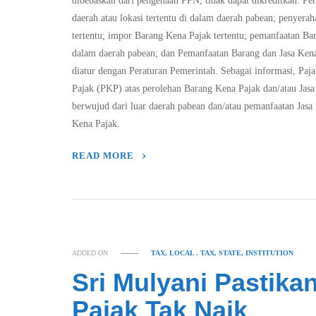
dibebaskan dari pengenaan PPN, tidak dapat dikreditkan. Pe
daerah atau lokasi tertentu di dalam daerah pabean; penyera
tertentu; impor Barang Kena Pajak tertentu; pemanfaatan Bar
dalam daerah pabean; dan Pemanfaatan Barang dan Jasa Kena 
diatur dengan Peraturan Pemerintah. Sebagai informasi, Pa
Pajak (PKP) atas perolehan Barang Kena Pajak dan/atau Jasa
berwujud dari luar daerah pabean dan/atau pemanfaatan Jasa
Kena Pajak.
READ MORE
ADDED ON
TAX, LOCAL
,
TAX, STATE, INSTITUTION
Sri Mulyani Pastika
Pajak Tak Naik