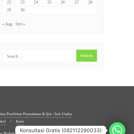
22
23
24
25
26
27
28
29
30
« Aug
Oct »
Jasa Pendirian Perusahaan & Ijin / Izin Usaha
ikel
Karir
Konsultasi Gratis (082112290033)
by
Bizberg Themes