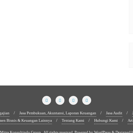
gajian
Jasa Pembukuan, Akuntansi, Laporan Keuangan
Jasa Audit
men Bisnis & Keuangan Lainnya
Tentang Kami
Hubungi Kami
Art
itra Konsultindo Group . All rights reserved.
Powered by
WordPress
&
Designed 