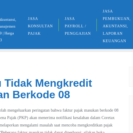
JASA
JASA
JASA
PEMBUKUAN,
Akuntansi,
KONSULTAN
PAYROLL /
AKUNTANSI,
 Manajemen
9 | Harga
PAJAK
PENGGAJIAN
LAPORAN
33
KEUANGAN
u Tidak Mengkredit
an Berkode 08
 telah mengeluarkan peringatan bahwa faktur pajak masukan berkode 08
 Kena Pajak (PKP) akan menerima notifikasi kesalahan dalam Coretax
g melaporkan mengalami masalah saat mencoba mengkreditkan pajak
“Beberapa faktur masukan tidak dapat diperbarui; silakan buka