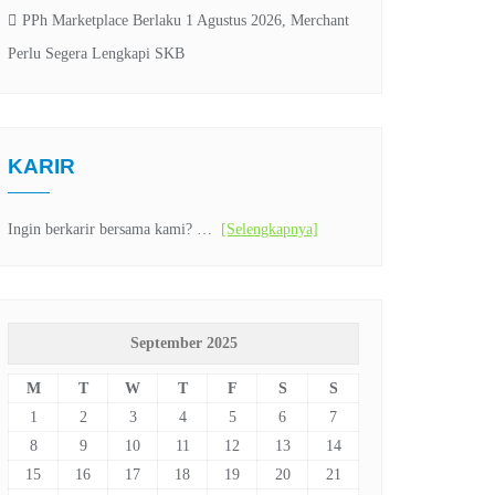
PPh Marketplace Berlaku 1 Agustus 2026, Merchant
Perlu Segera Lengkapi SKB
KARIR
Ingin berkarir bersama kami? …
[Selengkapnya]
September 2025
M
T
W
T
F
S
S
1
2
3
4
5
6
7
8
9
10
11
12
13
14
15
16
17
18
19
20
21