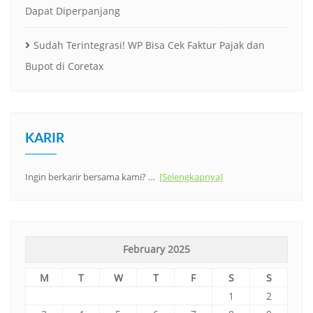
Dapat Diperpanjang
Sudah Terintegrasi! WP Bisa Cek Faktur Pajak dan
Bupot di Coretax
KARIR
Ingin berkarir bersama kami? …
[Selengkapnya]
February 2025
M
T
W
T
F
S
S
1
2