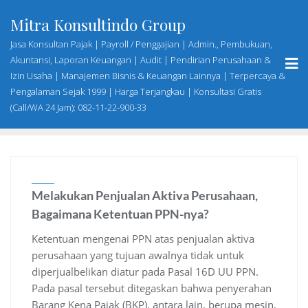
Skip
Mitra Konsultindo Group
to
content
Jasa Konsultan Pajak | Payroll / Penggajian | Admin., Pembukuan,
Akuntansi, Laporan Keuangan | Audit | Pendirian Perusahaan &
Izin Usaha | Manajemen Bisnis & Keuangan Lainnya | Terpercaya &
Pengalaman Sejak 1999 | Harga Terjangkau | Konsultasi Gratis
(Call/WA 24 Jam): 082-11-22-900-33
Melakukan Penjualan Aktiva Perusahaan,
Bagaimana Ketentuan PPN-nya?
Ketentuan mengenai PPN atas penjualan aktiva
perusahaan yang tujuan awalnya tidak untuk
diperjualbelikan diatur pada Pasal 16D UU PPN.
Pada pasal tersebut ditegaskan bahwa penyerahan
Barang Kena Pajak (BKP), antara lain, berupa mesin,