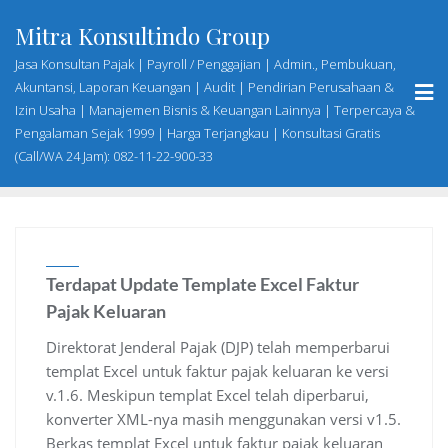
Skip
Mitra Konsultindo Group
to
content
Jasa Konsultan Pajak | Payroll / Penggajian | Admin., Pembukuan,
Akuntansi, Laporan Keuangan | Audit | Pendirian Perusahaan &
Izin Usaha | Manajemen Bisnis & Keuangan Lainnya | Terpercaya &
Pengalaman Sejak 1999 | Harga Terjangkau | Konsultasi Gratis
(Call/WA 24 Jam): 082-11-22-900-33
Terdapat Update Template Excel Faktur
Pajak Keluaran
Direktorat Jenderal Pajak (DJP) telah memperbarui
templat Excel untuk faktur pajak keluaran ke versi
v.1.6. Meskipun templat Excel telah diperbarui,
konverter XML-nya masih menggunakan versi v1.5.
Berkas templat Excel untuk faktur pajak keluaran