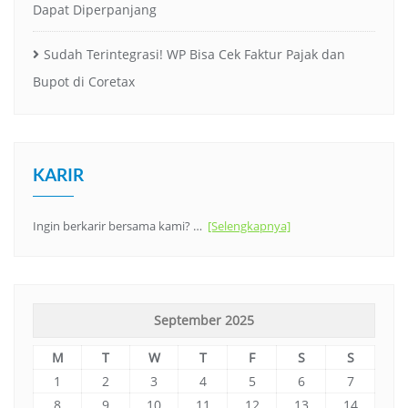
Dapat Diperpanjang
Sudah Terintegrasi! WP Bisa Cek Faktur Pajak dan
Bupot di Coretax
KARIR
Ingin berkarir bersama kami? …
[Selengkapnya]
September 2025
M
T
W
T
F
S
S
1
2
3
4
5
6
7
8
9
10
11
12
13
14