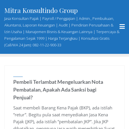
Skip
Mitra Konsultindo Group
to
content
Jasa Konsultan Pajak | Payroll / Penggajian | Admin., Pembukuan,
Akuntansi, Laporan Keuangan | Audit | Pendirian Perusahaan &
Izin Usaha | Manajemen Bisnis & Keuangan Lainnya | Terpercaya &
Pengalaman Sejak 1999 | Harga Terjangkau | Konsultasi Gratis
(Call/WA 24 Jam): 082-11-22-900-33
Pembeli Terlambat Mengeluarkan Nota
Pembatalan, Apakah Ada Sanksi bagi
Penjual?
Saat membeli Barang Kena Pajak (BKP), ada istilah
“retur”. Begitu pula saat menyediakan Jasa Kena
Pajak (JKP), ada istilah “pembatalan JKP”. Jika JKP
dibatalkan, pengguna jasa wajib menerbitkan Surat