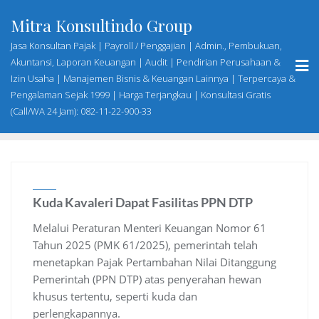
Skip
Mitra Konsultindo Group
to
content
Jasa Konsultan Pajak | Payroll / Penggajian | Admin., Pembukuan,
Akuntansi, Laporan Keuangan | Audit | Pendirian Perusahaan &
Izin Usaha | Manajemen Bisnis & Keuangan Lainnya | Terpercaya &
Pengalaman Sejak 1999 | Harga Terjangkau | Konsultasi Gratis
(Call/WA 24 Jam): 082-11-22-900-33
Kuda Kavaleri Dapat Fasilitas PPN DTP
Melalui Peraturan Menteri Keuangan Nomor 61
Tahun 2025 (PMK 61/2025), pemerintah telah
menetapkan Pajak Pertambahan Nilai Ditanggung
Pemerintah (PPN DTP) atas penyerahan hewan
khusus tertentu, seperti kuda dan
perlengkapannya.