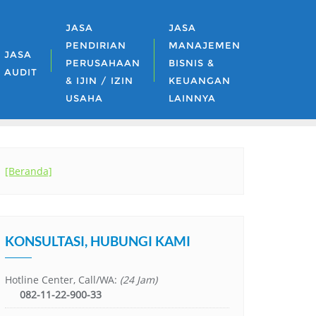
JASA
JASA
PENDIRIAN
MANAJEMEN
JASA
PERUSAHAAN
BISNIS &
AUDIT
& IJIN / IZIN
KEUANGAN
USAHA
LAINNYA
[Beranda]
KONSULTASI, HUBUNGI KAMI
Hotline Center, Call/WA:
(24 Jam)
082-11-22-900-33