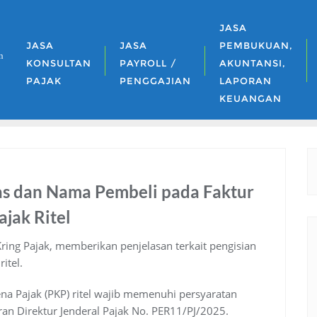
JASA
JASA
JASA
PEMBUKUAN,
n
KONSULTAN
PAYROLL /
AKUNTANSI,
PAJAK
PENGGAJIAN
LAPORAN
KEUANGAN
s dan Nama Pembeli pada Faktur
jak Ritel
 Kring Pajak, memberikan penjelasan terkait pengisian
itel.
a Pajak (PKP) ritel wajib memenuhi persyaratan
uran Direktur Jenderal Pajak No. PER11/PJ/2025.