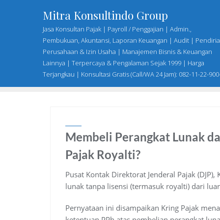
Skip
Mitra Konsultindo Group
to
Jasa Konsultan Pajak | Payroll / Penggajian | Admin.,
content
Pembukuan, Akuntansi, Laporan Keuangan | Audit | Pendiri
Perusahaan & Izin Usaha | Manajemen Bisnis & Keuangan
Lainnya | Terpercaya & Pengalaman Sejak 1999 | Harga
Terjangkau | Konsultasi Gratis (Call/WA 24 Jam): 082-11-22-900
Membeli Perangkat Lunak da
Pajak Royalti?
Pusat Kontak Direktorat Jenderal Pajak (DJP)
lunak tanpa lisensi (termasuk royalti) dari l
Pernyataan ini disampaikan Kring Pajak men
ketentuan PPh atas pembelian perangkat lunak 