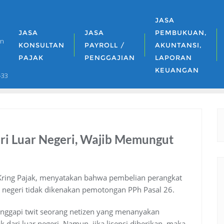
JASA
JASA
JASA
PEMBUKUAN,
an
KONSULTAN
PAYROLL /
AKUNTANSI,
PAJAK
PENGGAJIAN
LAPORAN
KEUANGAN
-33
ri Luar Negeri, Wajib Memungut
, Kring Pajak, menyatakan bahwa pembelian perangkat
uar negeri tidak dikenakan pemotongan PPh Pasal 26.
anggapi twit seorang netizen yang menanyakan
dari luar negeri. Namun, jika lisensi diberikan, maka