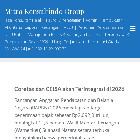
Skip
Mitra Konsultindo Group
to
content
Jasa Konsultan Pajak | Payroll / Penggajian | Admin., Pembukuan,
Akuntansi, Laporan Keuangan | Audit | Pendirian Perusahaan &
Izin Usaha | Manajemen Bisnis & Keuangan Lainnya | Terpercaya &
Pengalaman Sejak 1999 | Harga Terjangkau | Konsultasi Gratis
(Call/WA 24 Jam): 082-11-22-900-33
Coretax dan CEISA akan Terintegrasi di 2026
Rancangan Anggaran Pendapatan dan Belanja
Negara (RAPBN) 2026 menetapkan target
penerimaan pajak sebesar Rp2.692,0 triliun,
meningkat 12,8 persen. Wakil Menteri Keuangan
(Wamenkeu) Suahasil Nazara secara terbuka
menyatakan bahwa pemerintah akan