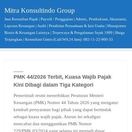
Skip
Mitra Konsultindo Group
to
content
Jasa Konsultan Pajak | Payroll / Penggajian | Admin., Pembukuan, Akuntansi,
Laporan Keuangan | Audit | Pendirian Perusahaan & Izin Usaha | Manajemen
Bisnis & Keuangan Lainnya | Terpercaya & Pengalaman Sejak 1999 | Harga
Terjangkau | Konsultasi Gratis (Call/WA 24 Jam): 082-11-22-900-33
PMK 44/2026 Terbit, Kuasa Wajib Pajak
Kini Dibagi dalam Tiga Kategori
Pemerintah resmi menerbitkan Peraturan Menteri
Keuangan (PMK) Nomor 44 Tahun 2026 yang mengatur
kembali persyaratan bagi pihak yang dapat bertindak
sebagai kuasa wajib pajak. Aturan ini sekaligus
mencabut dan menggantikan PMK Nomor
229/PMK.03/2014 yang selama ini menjadi dasar