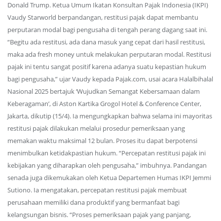
Donald Trump. Ketua Umum Ikatan Konsultan Pajak Indonesia (IKPI)
Vaudy Starworld berpandangan, restitusi pajak dapat membantu
perputaran modal bagi pengusaha di tengah perang dagang saat ini.
“Begitu ada restitusi, ada dana masuk yang cepat dari hasil restitusi,
maka ada fresh money untuk melakukan perputaran modal. Restitusi
pajak ini tentu sangat positif karena adanya suatu kepastian hukum
bagi pengusaha,” ujar Vaudy kepada Pajak.com, usai acara Halalbihalal
Nasional 2025 bertajuk ‘Wujudkan Semangat Kebersamaan dalam
Keberagaman’, di Aston Kartika Grogol Hotel & Conference Center,
Jakarta, dikutip (15/4). Ia mengungkapkan bahwa selama ini mayoritas
restitusi pajak dilakukan melalui prosedur pemeriksaan yang
memakan waktu maksimal 12 bulan. Proses itu dapat berpotensi
menimbulkan ketidakpastian hukum. “Percepatan restitusi pajak ini
kebijakan yang diharapkan oleh pengusaha,” imbuhnya. Pandangan
senada juga dikemukakan oleh Ketua Departemen Humas IKPI Jemmi
Sutiono. Ia mengatakan, percepatan restitusi pajak membuat
perusahaan memiliki dana produktif yang bermanfaat bagi
kelangsungan bisnis. “Proses pemeriksaan pajak yang panjang,