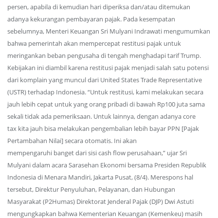
persen, apabila di kemudian hari diperiksa dan/atau ditemukan
adanya kekurangan pembayaran pajak. Pada kesempatan
sebelumnya, Menteri Keuangan Sri Mulyani Indrawati mengumumkan
bahwa pemerintah akan mempercepat restitusi pajak untuk
meringankan beban pengusaha di tengah menghadapi tarif Trump.
Kebijakan ini diambil karena restitusi pajak menjadi salah satu potensi
dari komplain yang muncul dari United States Trade Representative
(USTR) terhadap Indonesia. “Untuk restitusi, kami melakukan secara
jauh lebih cepat untuk yang orang pribadi di bawah Rp100 juta sama
sekali tidak ada pemeriksaan. Untuk lainnya, dengan adanya core
tax kita jauh bisa melakukan pengembalian lebih bayar PPN [Pajak
Pertambahan Nilai] secara otomatis. Ini akan
mempengaruhi banget dari sisi cash flow perusahaan,” ujar Sri
Mulyani dalam acara Sarasehan Ekonomi bersama Presiden Republik
Indonesia di Menara Mandiri, Jakarta Pusat, (8/4). Merespons hal
tersebut, Direktur Penyuluhan, Pelayanan, dan Hubungan
Masyarakat (P2Humas) Direktorat Jenderal Pajak (DJP) Dwi Astuti
mengungkapkan bahwa Kementerian Keuangan (Kemenkeu) masih