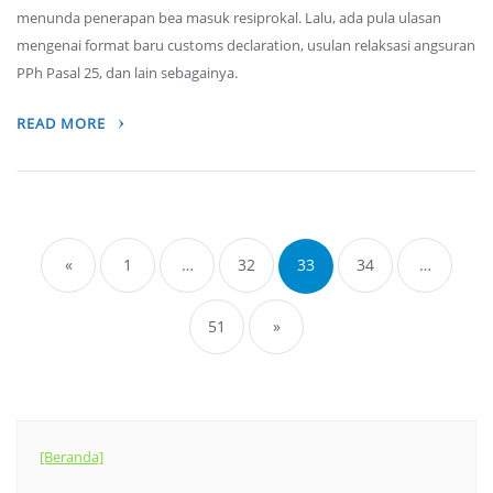
menunda penerapan bea masuk resiprokal. Lalu, ada pula ulasan
mengenai format baru customs declaration, usulan relaksasi angsuran
PPh Pasal 25, dan lain sebagainya.
READ MORE
Posts
navigation
«
1
…
32
33
34
…
51
»
[Beranda]