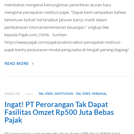
membahas mengenai kemungkinan penerbitan aturan baru
mengenai percepatan restitusi pajak. “Dapat kami sampaikan bahwa
ketentuan terkait hal tersebut [aturan baru], masih dalam
pembahasan internal kementerian keuangan,” ungkap Dwi
kepada Pajak.com, (10/4). Sumber:
https://www.pajak.com/pajak/praktisi-sebut-percepatan-restitusi-
pajak-bantu-perputaran-modal-pengusaha-di-tengah-perang-dagang/
READ MORE
ADDED ON
TAX, STATE, INSTITUTION
,
TAX, STATE, PERSONAL
Ingat! PT Perorangan Tak Dapat
Fasilitas Omzet Rp500 Juta Bebas
Pajak
PT perorangan yang memanfaatkan skema PPh final UMKM tidak