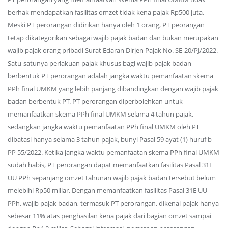
berhak mendapatkan fasilitas omzet tidak kena pajak Rp500 juta.
Meski PT perorangan didirikan hanya oleh 1 orang, PT peorangan
tetap dikategorikan sebagai wajib pajak badan dan bukan merupakan
wajib pajak orang pribadi Surat Edaran Dirjen Pajak No. SE-20/PJ/2022.
Satu-satunya perlakuan pajak khusus bagi wajib pajak badan
berbentuk PT perorangan adalah jangka waktu pemanfaatan skema
PPh final UMKM yang lebih panjang dibandingkan dengan wajib pajak
badan berbentuk PT. PT perorangan diperbolehkan untuk
memanfaatkan skema PPh final UMKM selama 4 tahun pajak,
sedangkan jangka waktu pemanfaatan PPh final UMKM oleh PT
dibatasi hanya selama 3 tahun pajak, bunyi Pasal 59 ayat (1) huruf b
PP 55/2022. Ketika jangka waktu pemanfaatan skema PPh final UMKM
sudah habis, PT perorangan dapat memanfaatkan fasilitas Pasal 31E
UU PPh sepanjang omzet tahunan wajib pajak badan tersebut belum
melebihi Rp50 miliar. Dengan memanfaatkan fasilitas Pasal 31E UU
PPh, wajib pajak badan, termasuk PT perorangan, dikenai pajak hanya
sebesar 11% atas penghasilan kena pajak dari bagian omzet sampai