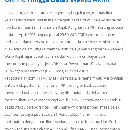
Pajak.com, Jakarta – Direktorat Jenderal Pajak (DJP) memastikan
kelancaran sistem DJPOnline di tengah batas waktu pelaporan Surat
Pemberitahuan (SPT) Tahunan Pajak Penghasilan (PPh) orang pribadi
pada 11 April 2025 hingga pukul 23:59 WIB. “DJP terus melakukan
perbaikan dan memastikan kelancaran pada sistem DJPOnline. Hal ini
dilakukan dalam rangka memberikan pelayanan yang terbaik kepada
Wajib Pajak agar dapat lebih mudah dalam membayar dan
melaporkan pajaknya,” jelas Direktur Penyuluhan, Pelayanan, dan
Hubungan Masyarakat (P2Humas) DJP Dwi Astuti
kepada Pajak.com, (11/4). Meski demikian, ia mengimbau Wajib Pajak
untuk melaporkan SPT Tahunan PPh orang pribadi sebelum
mendekati batas akhir waktu yang ditetapkan. Hal ini untuk
memberikan kenyamanan bagi Wajib Pajak. Sebagaimana diketahui,
batas waktu pelaporan SPT Tahunan PPh orang pribadi masa pajak
2024 semestinya jatuh pada 31 Maret 2025. Namun, karena
bertepatan dengan hari libur nasional dan cuti bersama Hari Suci
Nyepi (Tahun Baru Saka 1947) dan Idulfitri 1446 Hijriah, pemerintah