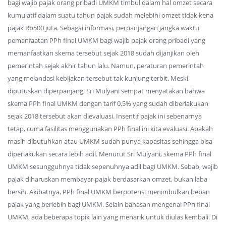
bagi wajib pajak orang pribadi UMKM timbul dalam hal omzet secara
kumulatif dalam suatu tahun pajak sudah melebihi omzet tidak kena
pajak Rp500 juta. Sebagai informasi, perpanjangan jangka waktu
pemanfaatan PPh final UMKM bagi wajib pajak orang pribadi yang
memanfaatkan skema tersebut sejak 2018 sudah dijanjikan oleh
pemerintah sejak akhir tahun lalu. Namun, peraturan pemerintah
yang melandasi kebijakan tersebut tak kunjung terbit. Meski
diputuskan diperpanjang, Sri Mulyani sempat menyatakan bahwa
skema PPh final UMKM dengan tarif 0,5% yang sudah diberlakukan
sejak 2018 tersebut akan dievaluasi. Insentif pajak ini sebenarnya
tetap, cuma fasilitas menggunakan PPh final ini kita evaluasi. Apakah
masih dibutuhkan atau UMKM sudah punya kapasitas sehingga bisa
diperlakukan secara lebih adil. Menurut Sri Mulyani, skema PPh final
UMKM sesungguhnya tidak sepenuhnya adil bagi UMKM. Sebab, wajib
pajak diharuskan membayar pajak berdasarkan omzet, bukan laba
bersih. Akibatnya, PPh final UMKM berpotensi menimbulkan beban
pajak yang berlebih bagi UMKM. Selain bahasan mengenai PPh final
UMKM, ada beberapa topik lain yang menarik untuk diulas kembali. Di