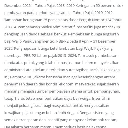
Desember 2025. – Tahun Pajak 2013–2019 Keringanan 50 persen untuk
pembayaran pada periode yang sama. – Tahun Pajak 2010–2012
Tambahan keringanan 25 persen atas dasar Pergub Nomor 124 Tahun
2017. 4. Pembebasan Sanksi Administratif Insentif ini juga mencakup
penghapusan denda sebagai berikut: Pembebasan bunga angsuran
bagi Wajib Pajak yang mencicil PBB-P2 pada 8 April – 31 Desember
2025; Penghapusan bunga keterlambatan bagi Wajib Pajak yang
membayar PBB-P2 tahun pajak 2013–2024; Termasuk pembebasan
denda atas pokok yang telah dilunasi, namun belum menyelesaikan
administrasi atau belum diterbitkan surat tagihan. Melalui kebijakan
ini, Pemprov DKI Jakarta berusaha menjaga keseimbangan antara
penerimaan daerah dan kondisi ekonomi masyarakat. Pajak daerah
memang menjadi sumber pembiayaan utama untuk pembangunan,
tetapi harus tetap memperhatikan daya beli warga. Insentif ini
menjadi peluang besar bagi masyarakat untuk menyelesaikan
kewajiban pajak dengan beban lebih ringan. Dengan sistem yang
semakin transparan dan insentif yang menyasar kelompok rentan,
DKI Jakarta berharap mampu memperluas basis pajak tanpa