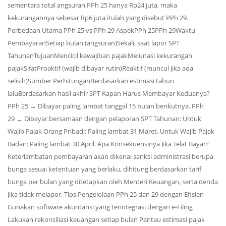
sementara total angsuran PPh 25 hanya Rp24 juta, maka
kekurangannya sebesar Rp6 juta itulah yang disebut PPh 29.
Perbedaan Utama PPh 25 vs PPh 29 AspekPPh 25PPh 29Waktu
PembayaranSetiap bulan (angsuran)Sekali, saat lapor SPT
TahunanTujuanMencicil kewajiban pajakMelunasi kekurangan
pajakSifatProaktif (wajib dibayar rutin)Reaktif (muncul jika ada
selisih)Sumber PerhitunganBerdasarkan estimasi tahun
laluBerdasarkan hasil akhir SPT Kapan Harus Membayar Keduanya?
PPh 25 → Dibayar paling lambat tanggal 15 bulan berikutnya. PPh
29 → Dibayar bersamaan dengan pelaporan SPT Tahunan: Untuk
Wajib Pajak Orang Pribadi: Paling lambat 31 Maret. Untuk Wajib Pajak
Badan: Paling lambat 30 April. Apa Konsekuensinya Jika Telat Bayar?
Keterlambatan pembayaran akan dikenai sanksi administrasi berupa
bunga sesuai ketentuan yang berlaku, dihitung berdasarkan tarif
bunga per bulan yang ditetapkan oleh Menteri Keuangan, serta denda
jika tidak melapor. Tips Pengelolaan PPh 25 dan 29 dengan Efisien
Gunakan software akuntansi yang terintegrasi dengan e-Filing
Lakukan rekonsiliasi keuangan setiap bulan Pantau estimasi pajak