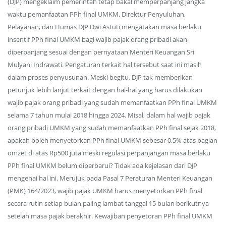
(DJP) mengeklaim pemerintah tetap bakal memperpanjang jangka
waktu pemanfaatan PPh final UMKM. Direktur Penyuluhan,
Pelayanan, dan Humas DJP Dwi Astuti mengatakan masa berlaku
insentif PPh final UMKM bagi wajib pajak orang pribadi akan
diperpanjang sesuai dengan pernyataan Menteri Keuangan Sri
Mulyani Indrawati. Pengaturan terkait hal tersebut saat ini masih
dalam proses penyusunan. Meski begitu, DJP tak memberikan
petunjuk lebih lanjut terkait dengan hal-hal yang harus dilakukan
wajib pajak orang pribadi yang sudah memanfaatkan PPh final UMKM
selama 7 tahun mulai 2018 hingga 2024. Misal, dalam hal wajib pajak
orang pribadi UMKM yang sudah memanfaatkan PPh final sejak 2018,
apakah boleh menyetorkan PPh final UMKM sebesar 0,5% atas bagian
omzet di atas Rp500 juta meski regulasi perpanjangan masa berlaku
PPh final UMKM belum diperbarui? Tidak ada kejelasan dari DJP
mengenai hal ini. Merujuk pada Pasal 7 Peraturan Menteri Keuangan
(PMK) 164/2023, wajib pajak UMKM harus menyetorkan PPh final
secara rutin setiap bulan paling lambat tanggal 15 bulan berikutnya
setelah masa pajak berakhir. Kewajiban penyetoran PPh final UMKM