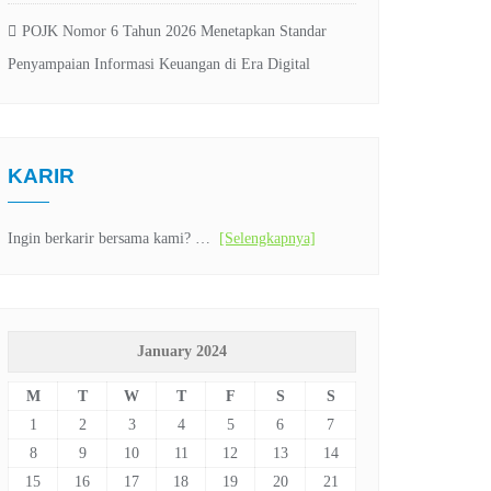
POJK Nomor 6 Tahun 2026 Menetapkan Standar
Penyampaian Informasi Keuangan di Era Digital
KARIR
Ingin berkarir bersama kami? …
[Selengkapnya]
January 2024
M
T
W
T
F
S
S
1
2
3
4
5
6
7
8
9
10
11
12
13
14
15
16
17
18
19
20
21