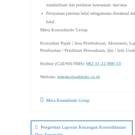
standardisasi dan penilaian kesesuaian; dan/atau
Pernyataan jaminan halal sebagaimana dimaksud da
halal.
Mitra Konsultindo Group
Konsultan Pajak | Jasa Pembukuan, Akuntansi, La
Pembuatan / Pendirian Perusahaan, Ijin / Izin Us
Hotline (Call/WA/SMS):
082-11-22-900-33
Website:
mitrakonsultindo.co.id
Mitra Konsultindo Group
Post
navigation
Pengertian Laporan Keuangan Konsolidasian
Dan Tersendiri