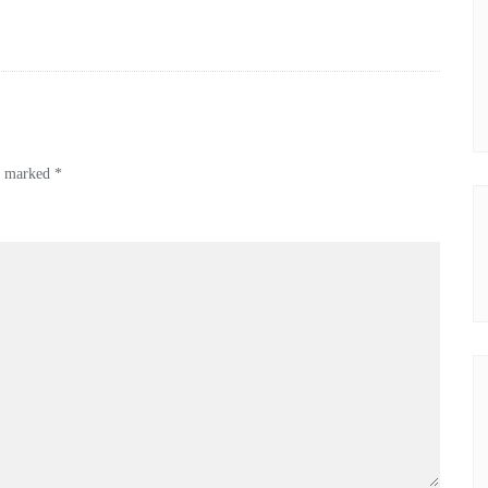
re marked
*