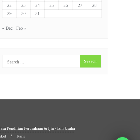
22
23
24
25
26
27
28
29
30
31
« Dec
Feb »
Jasa Pendirian Perusahaan & Ijin / Izin Usaha
ikel
Karir