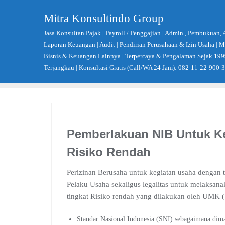
Skip
Mitra Konsultindo Group
to
content
Jasa Konsultan Pajak | Payroll / Penggajian | Admin., Pembukuan, 
Laporan Keuangan | Audit | Pendirian Perusahaan & Izin Usaha |
Bisnis & Keuangan Lainnya | Terpercaya & Pengalaman Sejak 199
Terjangkau | Konsultasi Gratis (Call/WA 24 Jam): 082-11-22-900-
Pemberlakuan NIB Untuk K
Risiko Rendah
Perizinan Berusaha untuk kegiatan usaha dengan 
Pelaku Usaha sekaligus legalitas untuk melaksan
tingkat Risiko rendah yang dilakukan oleh UMK (
Standar Nasional Indonesia (SNI) sebagaimana dim