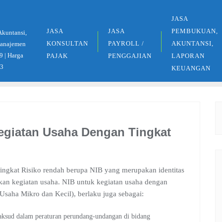
JASA
JASA
JASA
PEMBUKUAN,
Akuntansi,
KONSULTAN
PAYROLL /
AKUNTANSI,
 Manajemen
9 | Harga
PAJAK
PENGGAJIAN
LAPORAN
33
KEUANGAN
egiatan Usaha Dengan Tingkat
tingkat Risiko rendah berupa NIB yang merupakan identitas
akan kegiatan usaha. NIB untuk kegiatan usaha dengan
Usaha Mikro dan Kecil), berlaku juga sebagai:
aksud dalam peraturan perundang-undangan di bidang