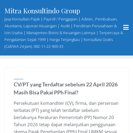
Skip
Mitra Konsultindo Group
to
content
Jasa Konsultan Pajak | Payroll / Penggajian | Admin., Pembukuan,
Akuntansi, Laporan Keuangan | Audit | Pendirian Perusahaan &
Izin Usaha | Manajemen Bisnis & Keuangan Lainnya | Terpercaya &
Pengalaman Sejak 1999 | Harga Terjangkau | Konsultasi Gratis
(Call/WA 24 Jam): 082-11-22-900-33
CV/PT yang Terdaftar sebelum 22 April 2026
Masih Bisa Pakai PPh Final?
Persekutuan komanditer (CV), firma, dan perseroan
terbatas (PT) yang telah terdaftar sebelum
berlakunya Peraturan Pemerintah (PP) Nomor 20
Tahun 2026 tetap dapat melanjutkan penggunaan
skema Pajak Penghasilan (PPh) Final UMKM sesuai