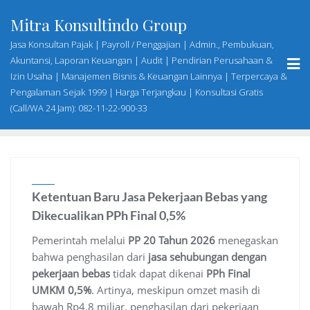
Skip
Mitra Konsultindo Group
to
content
Jasa Konsultan Pajak | Payroll / Penggajian | Admin., Pembukuan,
Akuntansi, Laporan Keuangan | Audit | Pendirian Perusahaan &
Izin Usaha | Manajemen Bisnis & Keuangan Lainnya | Terpercaya &
Pengalaman Sejak 1999 | Harga Terjangkau | Konsultasi Gratis
(Call/WA 24 Jam): 082-11-22-900-33
Ketentuan Baru Jasa Pekerjaan Bebas yang
Dikecualikan PPh Final 0,5%
Pemerintah melalui
PP 20 Tahun 2026
menegaskan
bahwa penghasilan dari
jasa sehubungan dengan
pekerjaan bebas
tidak dapat dikenai
PPh Final
UMKM 0,5%
. Artinya, meskipun omzet masih di
bawah Rp4,8 miliar, penghasilan dari pekerjaan