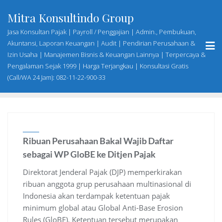
Skip
Mitra Konsultindo Group
to
content
Jasa Konsultan Pajak | Payroll / Penggajian | Admin., Pembukuan,
Akuntansi, Laporan Keuangan | Audit | Pendirian Perusahaan &
Izin Usaha | Manajemen Bisnis & Keuangan Lainnya | Terpercaya &
Pengalaman Sejak 1999 | Harga Terjangkau | Konsultasi Gratis
(Call/WA 24 Jam): 082-11-22-900-33
Ribuan Perusahaan Bakal Wajib Daftar
sebagai WP GloBE ke Ditjen Pajak
Direktorat Jenderal Pajak (DJP) memperkirakan
ribuan anggota grup perusahaan multinasional di
Indonesia akan terdampak ketentuan pajak
minimum global atau Global Anti-Base Erosion
Rules (GloBE). Ketentuan tersebut merupakan