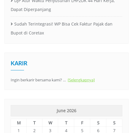
DJP Atur Waktu Penyusunan LHP2DK 44 Hari Kerja,
Dapat Diperpanjang
Sudah Terintegrasi! WP Bisa Cek Faktur Pajak dan
Bupot di Coretax
KARIR
Ingin berkarir bersama kami? …
[Selengkapnya]
June 2026
M
T
W
T
F
S
S
1
2
3
4
5
6
7