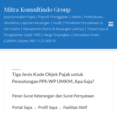
Skip
Mitra Konsultindo Group
to
content
Jasa Konsultan Pajak | Payroll / Penggajian | Admin., Pembukuan,
Akuntansi, Laporan Keuangan | Audit | Pendirian Perusahaan &
Izin Usaha | Manajemen Bisnis & Keuangan Lainnya | Terpercaya &
Pengalaman Sejak 1999 | Harga Terjangkau | Konsultasi Gratis
(Call/WA 24 Jam): 082-11-22-900-33
Tiga Jenis Kode Objek Pajak untuk
Pemotongan PPh WP UMKM, Apa Saja?
Peran Surat Keterangan dan Surat Pernyataan
Portal Saya → Profil Saya → Fasilitas Aktif