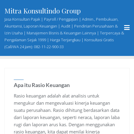
Skip
Mitra Konsultindo Group
to
content
Jasa Konsultan Pajak | Payroll / Penggajian | Admin., Pembukuan,
Akuntansi, Laporan Keuangan | Audit | Pendirian Perusahaan &
Izin Usaha | Manajemen Bisnis & Keuangan Lainnya | Terpercaya &
Pengalaman Sejak 1999 | Harga Terjangkau | Konsultasi Gratis
(Call/WA 24 Jam): 082-11-22-900-33
Apa itu Rasio Keuangan
Rasio keuangan adalah alat analisis untuk
mengukur dan mengevaluasi kinerja keuangan
suatu perusahaan. Rasio dihitung berdasarkan data
dari laporan keuangan, seperti neraca, laporan laba
rugi dan laporan arus kas. Dengan menggunakan
rasio keuangan, kita dapat menilai kinerja