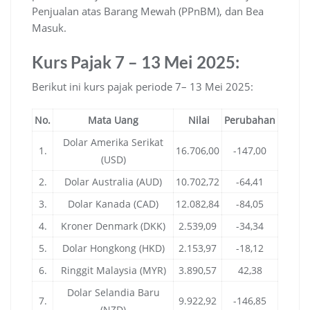
Penjualan atas Barang Mewah (PPnBM), dan Bea
Masuk.
Kurs Pajak 7 – 13 Mei 2025:
Berikut ini kurs pajak periode 7– 13 Mei 2025:
No.
Mata Uang
Nilai
Perubahan
Dolar Amerika Serikat
1.
16.706,00
-147,00
(USD)
2.
Dolar Australia (AUD)
10.702,72
-64,41
3.
Dolar Kanada (CAD)
12.082,84
-84,05
4.
Kroner Denmark (DKK)
2.539,09
-34,34
5.
Dolar Hongkong (HKD)
2.153,97
-18,12
6.
Ringgit Malaysia (MYR)
3.890,57
42,38
Dolar Selandia Baru
7.
9.922,92
-146,85
(NZD)