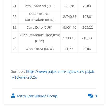
21.
Bath Thailand (THB)
505,38
-5,03
Dolar Brunei
22.
12.740,63
-103,61
Darussalam (BND)
23.
Euro Euro (EUR)
18.951,10
-263,22
Yuan Renminbi Tiongkok
24.
2.300,10
-10,43
(CNY)
25.
Won Korea (KRW)
11,73
-0,06
Sumber:
https://www.pajak.com/pajak/kurs-pajak-
7-13-mei-2025/
Mitra Konsultindo Group
0
Post