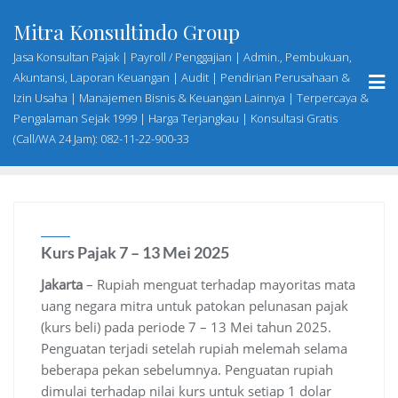
Skip
Mitra Konsultindo Group
to
content
Jasa Konsultan Pajak | Payroll / Penggajian | Admin., Pembukuan,
Akuntansi, Laporan Keuangan | Audit | Pendirian Perusahaan &
Izin Usaha | Manajemen Bisnis & Keuangan Lainnya | Terpercaya &
Pengalaman Sejak 1999 | Harga Terjangkau | Konsultasi Gratis
(Call/WA 24 Jam): 082-11-22-900-33
Kurs Pajak 7 – 13 Mei 2025
Jakarta
– Rupiah menguat terhadap mayoritas mata
uang negara mitra untuk patokan pelunasan pajak
(kurs beli) pada periode 7 – 13 Mei tahun 2025.
Penguatan terjadi setelah rupiah melemah selama
beberapa pekan sebelumnya. Penguatan rupiah
dimulai terhadap nilai kurs untuk setiap 1 dolar