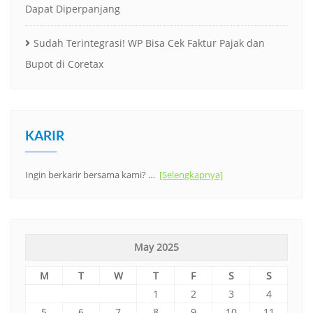
Dapat Diperpanjang
Sudah Terintegrasi! WP Bisa Cek Faktur Pajak dan
Bupot di Coretax
KARIR
Ingin berkarir bersama kami? …
[Selengkapnya]
May 2025
M
T
W
T
F
S
S
1
2
3
4
5
6
7
8
9
10
11