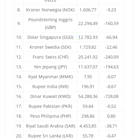
8.
Kroner Norwegia (NOK)
1.606,77
-9,23
Poundsterling Inggris
9.
22.294,49
-160,59
(GBP)
10.
Dolar Singapura (SGD)
1
2.782,93
-66,94
11.
Kroner Swedia (SEK)
1.729,82
-22,46
12.
Franc Swiss (CHF)
20.241,92
-240,09
13.
Yen Jepang (JPY)
11.637,07
-194,63
14.
Kyat Myanmar (MMK)
7,95
-0,07
15.
Rupee India (INR)
196,91
-0,67
16.
Dinar Kuwait (KWD)
54.288,36
-728,08
17.
Rupee Pakistan (PKR)
59,44
-0,52
18.
Peso Philipina (PHP)
298,86
0,80
19.
Riyal Saudi Arabia (SAR)
4.453,85
-38,71
20.
Rupee Sri Lanka (LKR)
55,78
-0,47