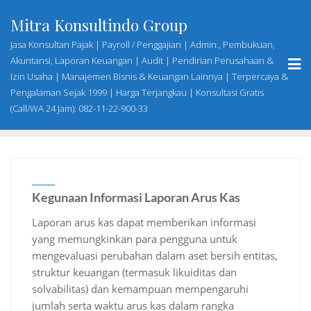
Skip
Mitra Konsultindo Group
to
content
Jasa Konsultan Pajak | Payroll / Penggajian | Admin., Pembukuan,
Akuntansi, Laporan Keuangan | Audit | Pendirian Perusahaan &
Izin Usaha | Manajemen Bisnis & Keuangan Lainnya | Terpercaya &
Pengalaman Sejak 1999 | Harga Terjangkau | Konsultasi Gratis
(Call/WA 24 Jam): 082-11-22-900-33
Kegunaan Informasi Laporan Arus Kas
Laporan arus kas dapat memberikan informasi
yang memungkinkan para pengguna untuk
mengevaluasi perubahan dalam aset bersih entitas,
struktur keuangan (termasuk likuiditas dan
solvabilitas) dan kemampuan mempengaruhi
jumlah serta waktu arus kas dalam rangka