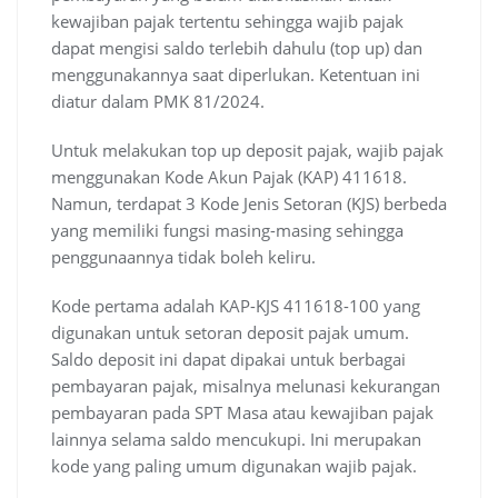
kewajiban pajak tertentu sehingga wajib pajak
dapat mengisi saldo terlebih dahulu (top up) dan
menggunakannya saat diperlukan. Ketentuan ini
diatur dalam PMK 81/2024.
Untuk melakukan top up deposit pajak, wajib pajak
menggunakan Kode Akun Pajak (KAP) 411618.
Namun, terdapat 3 Kode Jenis Setoran (KJS) berbeda
yang memiliki fungsi masing-masing sehingga
penggunaannya tidak boleh keliru.
Kode pertama adalah KAP-KJS 411618-100 yang
digunakan untuk setoran deposit pajak umum.
Saldo deposit ini dapat dipakai untuk berbagai
pembayaran pajak, misalnya melunasi kekurangan
pembayaran pada SPT Masa atau kewajiban pajak
lainnya selama saldo mencukupi. Ini merupakan
kode yang paling umum digunakan wajib pajak.