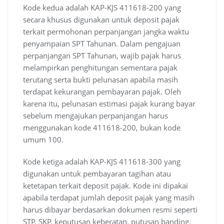
Kode kedua adalah KAP-KJS 411618-200 yang
secara khusus digunakan untuk deposit pajak
terkait permohonan perpanjangan jangka waktu
penyampaian SPT Tahunan. Dalam pengajuan
perpanjangan SPT Tahunan, wajib pajak harus
melampirkan penghitungan sementara pajak
terutang serta bukti pelunasan apabila masih
terdapat kekurangan pembayaran pajak. Oleh
karena itu, pelunasan estimasi pajak kurang bayar
sebelum mengajukan perpanjangan harus
menggunakan kode 411618-200, bukan kode
umum 100.
Kode ketiga adalah KAP-KJS 411618-300 yang
digunakan untuk pembayaran tagihan atau
ketetapan terkait deposit pajak. Kode ini dipakai
apabila terdapat jumlah deposit pajak yang masih
harus dibayar berdasarkan dokumen resmi seperti
STP, SKP, keputusan keberatan, putusan banding,