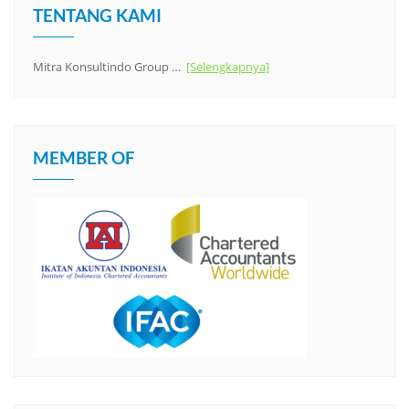
TENTANG KAMI
Mitra Konsultindo Group …
[Selengkapnya]
MEMBER OF