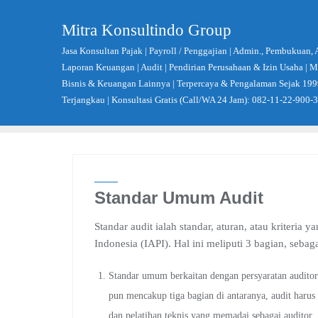
Skip
to
Mitra Konsultindo Group
content
Jasa Konsultan Pajak | Payroll / Penggajian | Admin., Pembukuan, 
Laporan Keuangan | Audit | Pendirian Perusahaan & Izin Usaha |
Bisnis & Keuangan Lainnya | Terpercaya & Pengalaman Sejak 199
Terjangkau | Konsultasi Gratis (Call/WA 24 Jam): 082-11-22-900-
Standar Umum Audit
Standar audit ialah standar, aturan, atau kriteria 
Indonesia (IAPI). Hal ini meliputi 3 bagian, sebaga
Standar umum berkaitan dengan persyaratan auditor 
pun mencakup tiga bagian di antaranya, audit harus
dan pelatihan teknis yang memadai sebagai auditor.