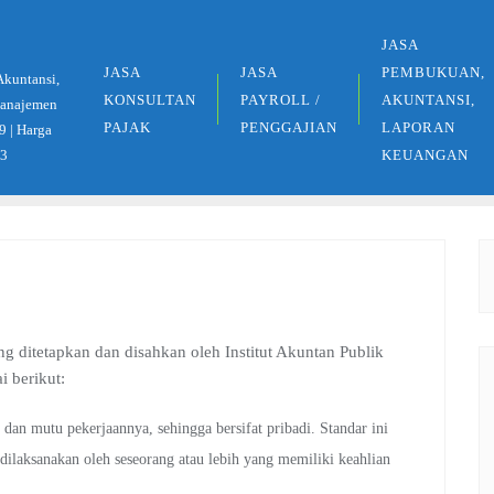
JASA
JASA
JASA
PEMBUKUAN,
Akuntansi,
KONSULTAN
PAYROLL /
AKUNTANSI,
 Manajemen
PAJAK
PENGGAJIAN
LAPORAN
9 | Harga
33
KEUANGAN
yang ditetapkan dan disahkan oleh Institut Akuntan Publik
i berikut:
dan mutu pekerjaannya, sehingga bersifat pribadi. Standar ini
 dilaksanakan oleh seseorang atau lebih yang memiliki keahlian