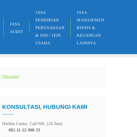
JASA
JASA
PENDIRIAN
MANAJEMEN
JASA
PERUSAHAAN
BISNIS &
AUDIT
& IJIN / IZIN
KEUANGAN
USAHA
LAINNYA
[Beranda]
KONSULTASI, HUBUNGI KAMI
Hotline Center, Call/WA:
(24 Jam)
082-11-22-900-33