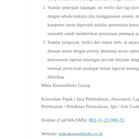
Standar pekerjaan lapangan, ini terdiri dari tiga po
dengan sebaik-baiknya jika menggunakan asisten, ma
kompeten harus diperoleh melalui permintaan keter
memadai untuk memberikan pernyataan pendapat pad
Standar pelaporan, terdiri dari empat item, di anta
disusun sesuai dengan prinsip akuntansi secara umu
penyusunan laporan keuangan periode berjalan deng
memuat pernyataan pendapat terkait laporan keuanga
diberikan.
Mitra Konsultindo Group
Konsultan Pajak | Jasa Pembukuan, Akuntansi, La
Pembuatan / Pendirian Perusahaan, Ijin / Izin Us
Hotline (Call/WA/SMS):
082-11-22-900-33
Website:
mitrakonsultindo.co.id