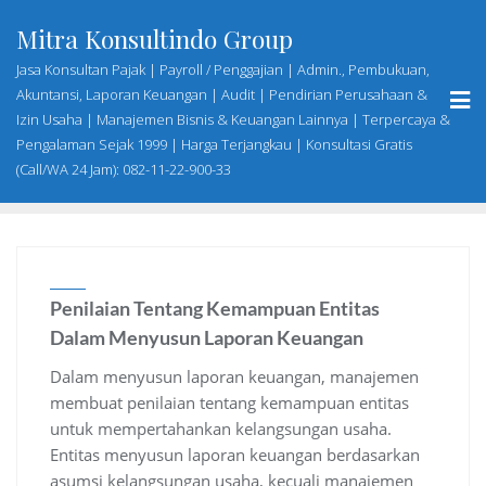
Skip
Mitra Konsultindo Group
to
content
Jasa Konsultan Pajak | Payroll / Penggajian | Admin., Pembukuan,
Akuntansi, Laporan Keuangan | Audit | Pendirian Perusahaan &
Izin Usaha | Manajemen Bisnis & Keuangan Lainnya | Terpercaya &
Pengalaman Sejak 1999 | Harga Terjangkau | Konsultasi Gratis
(Call/WA 24 Jam): 082-11-22-900-33
Penilaian Tentang Kemampuan Entitas
Dalam Menyusun Laporan Keuangan
Dalam menyusun laporan keuangan, manajemen
membuat penilaian tentang kemampuan entitas
untuk mempertahankan kelangsungan usaha.
Entitas menyusun laporan keuangan berdasarkan
asumsi kelangsungan usaha, kecuali manajemen