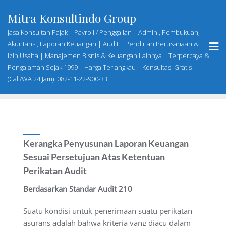
Skip
Mitra Konsultindo Group
to
content
Jasa Konsultan Pajak | Payroll / Penggajian | Admin., Pembukuan,
Akuntansi, Laporan Keuangan | Audit | Pendirian Perusahaan &
Izin Usaha | Manajemen Bisnis & Keuangan Lainnya | Terpercaya &
Pengalaman Sejak 1999 | Harga Terjangkau | Konsultasi Gratis
(Call/WA 24 Jam): 082-11-22-900-33
Kerangka Penyusunan Laporan Keuangan
Sesuai Persetujuan Atas Ketentuan
Perikatan Audit
Berdasarkan Standar Audit 210
Suatu kondisi untuk penerimaan suatu perikatan
asurans adalah bahwa kriteria yang diacu dalam