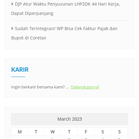
DJP Atur Waktu Penyusunan LHP2DK 44 Hari Kerja,
Dapat Diperpanjang
Sudah Terintegrasi! WP Bisa Cek Faktur Pajak dan
Bupot di Coretax
KARIR
Ingin berkarir bersama kami? …
[Selengkapnya]
March 2023
M
T
W
T
F
S
S