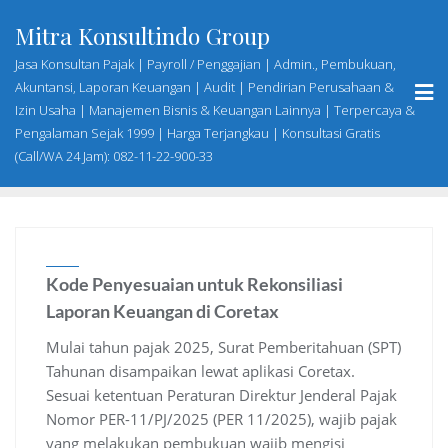
Skip
Mitra Konsultindo Group
to
content
Jasa Konsultan Pajak | Payroll / Penggajian | Admin., Pembukuan,
Akuntansi, Laporan Keuangan | Audit | Pendirian Perusahaan &
Izin Usaha | Manajemen Bisnis & Keuangan Lainnya | Terpercaya &
Pengalaman Sejak 1999 | Harga Terjangkau | Konsultasi Gratis
(Call/WA 24 Jam): 082-11-22-900-33
Kode Penyesuaian untuk Rekonsiliasi
Laporan Keuangan di Coretax
Mulai tahun pajak 2025, Surat Pemberitahuan (SPT)
Tahunan disampaikan lewat aplikasi Coretax.
Sesuai ketentuan Peraturan Direktur Jenderal Pajak
Nomor PER-11/PJ/2025 (PER 11/2025), wajib pajak
yang melakukan pembukuan wajib mengisi