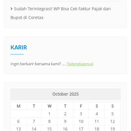
Sudah Terintegrasi! WP Bisa Cek Faktur Pajak dan
Bupot di Coretax
KARIR
Ingin berkarir bersama kami? …
[Selengkapnya]
October 2025
M
T
W
T
F
S
S
1
2
3
4
5
6
7
8
9
10
11
12
13
14
15
16
17
18
19