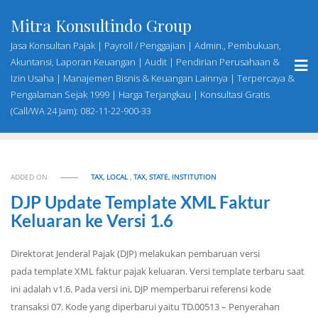
Skip
Mitra Konsultindo Group
to
content
Jasa Konsultan Pajak | Payroll / Penggajian | Admin., Pembukuan,
Akuntansi, Laporan Keuangan | Audit | Pendirian Perusahaan &
Izin Usaha | Manajemen Bisnis & Keuangan Lainnya | Terpercaya &
Pengalaman Sejak 1999 | Harga Terjangkau | Konsultasi Gratis
(Call/WA 24 Jam): 082-11-22-900-33
ADDED ON
TAX, LOCAL
,
TAX, STATE, INSTITUTION
DJP Update Template XML Faktur
Keluaran ke Versi 1.6
Direktorat Jenderal Pajak (DJP) melakukan pembaruan versi
pada template XML faktur pajak keluaran. Versi template terbaru saat
ini adalah v1.6. Pada versi ini, DJP memperbarui referensi kode
transaksi 07. Kode yang diperbarui yaitu TD.00513 – Penyerahan