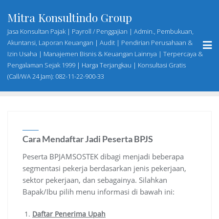
Skip
Mitra Konsultindo Group
to
content
Jasa Konsultan Pajak | Payroll / Penggajian | Admin., Pembukuan,
Akuntansi, Laporan Keuangan | Audit | Pendirian Perusahaan &
Izin Usaha | Manajemen Bisnis & Keuangan Lainnya | Terpercaya &
Pengalaman Sejak 1999 | Harga Terjangkau | Konsultasi Gratis
(Call/WA 24 Jam): 082-11-22-900-33
Cara Mendaftar Jadi Peserta BPJS
Peserta BPJAMSOSTEK dibagi menjadi beberapa
segmentasi pekerja berdasarkan jenis pekerjaan,
sektor pekerjaan, dan sebagainya. Silahkan
Bapak/Ibu pilih menu informasi di bawah ini:
Daftar Penerima Upah