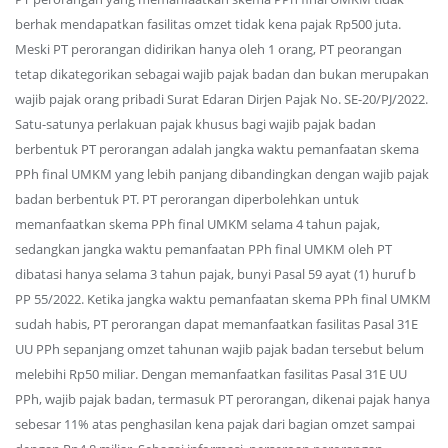
berhak mendapatkan fasilitas omzet tidak kena pajak Rp500 juta.
Meski PT perorangan didirikan hanya oleh 1 orang, PT peorangan
tetap dikategorikan sebagai wajib pajak badan dan bukan merupakan
wajib pajak orang pribadi Surat Edaran Dirjen Pajak No. SE-20/PJ/2022.
Satu-satunya perlakuan pajak khusus bagi wajib pajak badan
berbentuk PT perorangan adalah jangka waktu pemanfaatan skema
PPh final UMKM yang lebih panjang dibandingkan dengan wajib pajak
badan berbentuk PT. PT perorangan diperbolehkan untuk
memanfaatkan skema PPh final UMKM selama 4 tahun pajak,
sedangkan jangka waktu pemanfaatan PPh final UMKM oleh PT
dibatasi hanya selama 3 tahun pajak, bunyi Pasal 59 ayat (1) huruf b
PP 55/2022. Ketika jangka waktu pemanfaatan skema PPh final UMKM
sudah habis, PT perorangan dapat memanfaatkan fasilitas Pasal 31E
UU PPh sepanjang omzet tahunan wajib pajak badan tersebut belum
melebihi Rp50 miliar. Dengan memanfaatkan fasilitas Pasal 31E UU
PPh, wajib pajak badan, termasuk PT perorangan, dikenai pajak hanya
sebesar 11% atas penghasilan kena pajak dari bagian omzet sampai