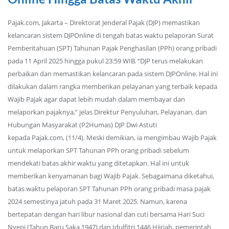
Pajak.com, Jakarta – Direktorat Jenderal Pajak (DJP) memastikan
kelancaran sistem DJPOnline di tengah batas waktu pelaporan Surat
Pemberitahuan (SPT) Tahunan Pajak Penghasilan (PPh) orang pribadi
pada 11 April 2025 hingga pukul 23:59 WIB. “DJP terus melakukan
perbaikan dan memastikan kelancaran pada sistem DJPOnline. Hal ini
dilakukan dalam rangka memberikan pelayanan yang terbaik kepada
Wajib Pajak agar dapat lebih mudah dalam membayar dan
melaporkan pajaknya,” jelas Direktur Penyuluhan, Pelayanan, dan
Hubungan Masyarakat (P2Humas) DJP Dwi Astuti
kepada Pajak.com, (11/4). Meski demikian, ia mengimbau Wajib Pajak
untuk melaporkan SPT Tahunan PPh orang pribadi sebelum
mendekati batas akhir waktu yang ditetapkan. Hal ini untuk
memberikan kenyamanan bagi Wajib Pajak. Sebagaimana diketahui,
batas waktu pelaporan SPT Tahunan PPh orang pribadi masa pajak
2024 semestinya jatuh pada 31 Maret 2025. Namun, karena
bertepatan dengan hari libur nasional dan cuti bersama Hari Suci
Nyepi (Tahun Baru Saka 1947) dan Idulfitri 1446 Hijriah, pemerintah