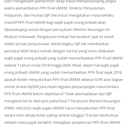
(DJP) mengeklaim pemerintah tetap bakal memperpanjang jangka
waktu pemanfaatan PPh final UMKM. Direktur Penyuluhan,
Pelayanan, dan Humas DJP Dwi Astuti mengatakan masa berlaku
insentif PPh final UMKM bagi wajib pajak orang pribadi akan
diperpanjang sesuai dengan pernyataan Menteri Keuangan Sri
Mulyani Indrawati. Pengaturan terkait hal tersebut saat ini masih
dalam proses penyusunan. Meski begitu, DJP tak memberikan
petunjuk lebih lanjut terkait dengan hal-hal yang harus dilakukan
wajib pajak orang pribadi yang sudah memanfaatkan PPh final UMKM
selama 7 tahun mulai 2018 hingga 2024. Misal, dalam hal wajib pajak
orang pribadi UMKM yang sudah memanfaatkan PPh final sejak 2018,
apakah boleh menyetorkan PPh final UMKM sebesar 0,5% atas bagian
omzet di atas Rp500 juta meski regulasi perpanjangan masa berlaku
PPh final UMKM belum diperbarui? Tidak ada kejelasan dari DJP
mengenai hal ini. Merujuk pada Pasal 7 Peraturan Menteri Keuangan
(PMK) 164/2023, wajib pajak UMKM harus menyetorkan PPh final
secara rutin setiap bulan paling lambat tanggal 15 bulan berikutnya
setelah masa pajak berakhir. Kewajiban penyetoran PPh final UMKM