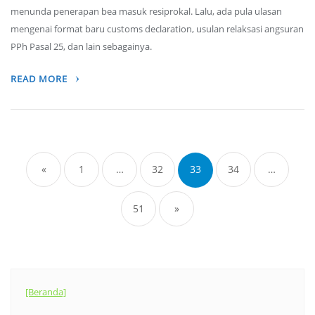
menunda penerapan bea masuk resiprokal. Lalu, ada pula ulasan
mengenai format baru customs declaration, usulan relaksasi angsuran
PPh Pasal 25, dan lain sebagainya.
READ MORE
Posts
navigation
«
1
…
32
33
34
…
51
»
[Beranda]