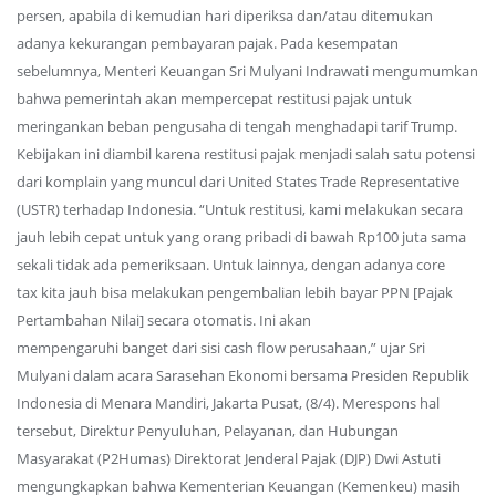
persen, apabila di kemudian hari diperiksa dan/atau ditemukan
adanya kekurangan pembayaran pajak. Pada kesempatan
sebelumnya, Menteri Keuangan Sri Mulyani Indrawati mengumumkan
bahwa pemerintah akan mempercepat restitusi pajak untuk
meringankan beban pengusaha di tengah menghadapi tarif Trump.
Kebijakan ini diambil karena restitusi pajak menjadi salah satu potensi
dari komplain yang muncul dari United States Trade Representative
(USTR) terhadap Indonesia. “Untuk restitusi, kami melakukan secara
jauh lebih cepat untuk yang orang pribadi di bawah Rp100 juta sama
sekali tidak ada pemeriksaan. Untuk lainnya, dengan adanya core
tax kita jauh bisa melakukan pengembalian lebih bayar PPN [Pajak
Pertambahan Nilai] secara otomatis. Ini akan
mempengaruhi banget dari sisi cash flow perusahaan,” ujar Sri
Mulyani dalam acara Sarasehan Ekonomi bersama Presiden Republik
Indonesia di Menara Mandiri, Jakarta Pusat, (8/4). Merespons hal
tersebut, Direktur Penyuluhan, Pelayanan, dan Hubungan
Masyarakat (P2Humas) Direktorat Jenderal Pajak (DJP) Dwi Astuti
mengungkapkan bahwa Kementerian Keuangan (Kemenkeu) masih