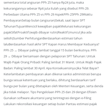
sementara total angsuran PPh 25 hanya Rp24 juta, maka
kekurangannya sebesar Rp6 juta itulah yang disebut PPh 29.
Perbedaan Utama PPh 25 vs PPh 29 AspekPPh 25PPh 29Waktu
PembayaranSetiap bulan (angsuran)Sekali, saat lapor SPT
TahunanTujuanMencicil kewajiban pajakMelunasi kekurangan
pajakSifatProaktif (wajib dibayar rutin)Reaktif (muncul jika ada
selisih)Sumber PerhitunganBerdasarkan estimasi tahun
laluBerdasarkan hasil akhir SPT Kapan Harus Membayar Keduanya?
PPh 25 → Dibayar paling lambat tanggal 15 bulan berikutnya. PPh
29 → Dibayar bersamaan dengan pelaporan SPT Tahunan: Untuk
Wajib Pajak Orang Pribadi: Paling lambat 31 Maret. Untuk Wajib Pajak
Badan: Paling lambat 30 April. Apa Konsekuensinya Jika Telat Bayar?
Keterlambatan pembayaran akan dikenai sanksi administrasi berupa
bunga sesuai ketentuan yang berlaku, dihitung berdasarkan tarif
bunga per bulan yang ditetapkan oleh Menteri Keuangan, serta denda
jika tidak melapor. Tips Pengelolaan PPh 25 dan 29 dengan Efisien
Gunakan software akuntansi yang terintegrasi dengan e-Filing
Lakukan rekonsiliasi keuangan setiap bulan Pantau estimasi pajak