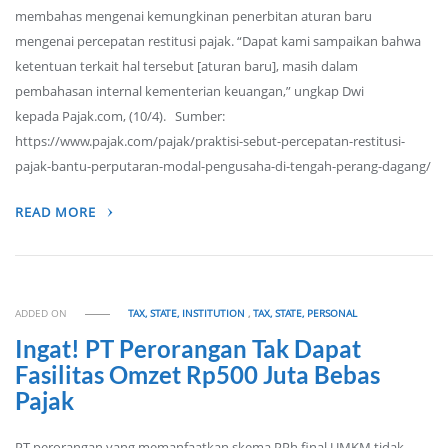
membahas mengenai kemungkinan penerbitan aturan baru
mengenai percepatan restitusi pajak. “Dapat kami sampaikan bahwa
ketentuan terkait hal tersebut [aturan baru], masih dalam
pembahasan internal kementerian keuangan,” ungkap Dwi
kepada Pajak.com, (10/4). Sumber:
https://www.pajak.com/pajak/praktisi-sebut-percepatan-restitusi-
pajak-bantu-perputaran-modal-pengusaha-di-tengah-perang-dagang/
READ MORE
ADDED ON
TAX, STATE, INSTITUTION
,
TAX, STATE, PERSONAL
Ingat! PT Perorangan Tak Dapat
Fasilitas Omzet Rp500 Juta Bebas
Pajak
PT perorangan yang memanfaatkan skema PPh final UMKM tidak