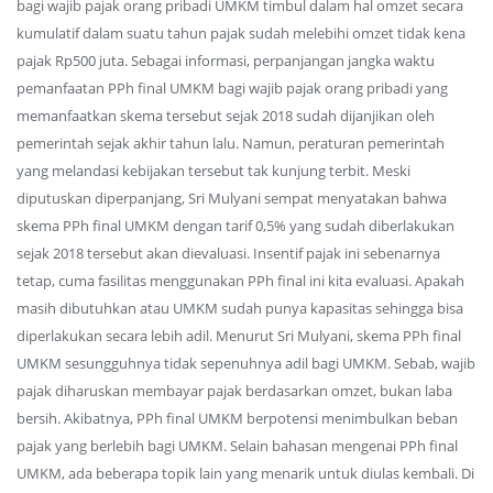
bagi wajib pajak orang pribadi UMKM timbul dalam hal omzet secara
kumulatif dalam suatu tahun pajak sudah melebihi omzet tidak kena
pajak Rp500 juta. Sebagai informasi, perpanjangan jangka waktu
pemanfaatan PPh final UMKM bagi wajib pajak orang pribadi yang
memanfaatkan skema tersebut sejak 2018 sudah dijanjikan oleh
pemerintah sejak akhir tahun lalu. Namun, peraturan pemerintah
yang melandasi kebijakan tersebut tak kunjung terbit. Meski
diputuskan diperpanjang, Sri Mulyani sempat menyatakan bahwa
skema PPh final UMKM dengan tarif 0,5% yang sudah diberlakukan
sejak 2018 tersebut akan dievaluasi. Insentif pajak ini sebenarnya
tetap, cuma fasilitas menggunakan PPh final ini kita evaluasi. Apakah
masih dibutuhkan atau UMKM sudah punya kapasitas sehingga bisa
diperlakukan secara lebih adil. Menurut Sri Mulyani, skema PPh final
UMKM sesungguhnya tidak sepenuhnya adil bagi UMKM. Sebab, wajib
pajak diharuskan membayar pajak berdasarkan omzet, bukan laba
bersih. Akibatnya, PPh final UMKM berpotensi menimbulkan beban
pajak yang berlebih bagi UMKM. Selain bahasan mengenai PPh final
UMKM, ada beberapa topik lain yang menarik untuk diulas kembali. Di