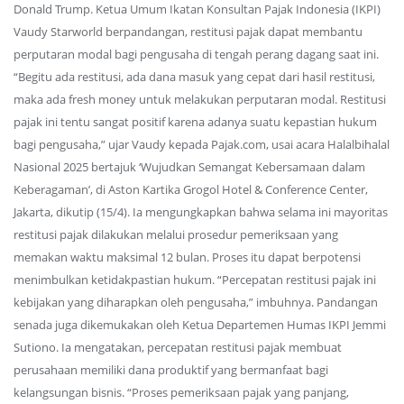
Donald Trump. Ketua Umum Ikatan Konsultan Pajak Indonesia (IKPI)
Vaudy Starworld berpandangan, restitusi pajak dapat membantu
perputaran modal bagi pengusaha di tengah perang dagang saat ini.
“Begitu ada restitusi, ada dana masuk yang cepat dari hasil restitusi,
maka ada fresh money untuk melakukan perputaran modal. Restitusi
pajak ini tentu sangat positif karena adanya suatu kepastian hukum
bagi pengusaha,” ujar Vaudy kepada Pajak.com, usai acara Halalbihalal
Nasional 2025 bertajuk ‘Wujudkan Semangat Kebersamaan dalam
Keberagaman’, di Aston Kartika Grogol Hotel & Conference Center,
Jakarta, dikutip (15/4). Ia mengungkapkan bahwa selama ini mayoritas
restitusi pajak dilakukan melalui prosedur pemeriksaan yang
memakan waktu maksimal 12 bulan. Proses itu dapat berpotensi
menimbulkan ketidakpastian hukum. “Percepatan restitusi pajak ini
kebijakan yang diharapkan oleh pengusaha,” imbuhnya. Pandangan
senada juga dikemukakan oleh Ketua Departemen Humas IKPI Jemmi
Sutiono. Ia mengatakan, percepatan restitusi pajak membuat
perusahaan memiliki dana produktif yang bermanfaat bagi
kelangsungan bisnis. “Proses pemeriksaan pajak yang panjang,