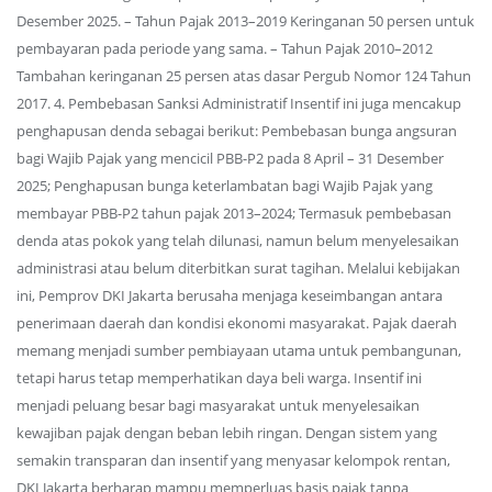
Desember 2025. – Tahun Pajak 2013–2019 Keringanan 50 persen untuk
pembayaran pada periode yang sama. – Tahun Pajak 2010–2012
Tambahan keringanan 25 persen atas dasar Pergub Nomor 124 Tahun
2017. 4. Pembebasan Sanksi Administratif Insentif ini juga mencakup
penghapusan denda sebagai berikut: Pembebasan bunga angsuran
bagi Wajib Pajak yang mencicil PBB-P2 pada 8 April – 31 Desember
2025; Penghapusan bunga keterlambatan bagi Wajib Pajak yang
membayar PBB-P2 tahun pajak 2013–2024; Termasuk pembebasan
denda atas pokok yang telah dilunasi, namun belum menyelesaikan
administrasi atau belum diterbitkan surat tagihan. Melalui kebijakan
ini, Pemprov DKI Jakarta berusaha menjaga keseimbangan antara
penerimaan daerah dan kondisi ekonomi masyarakat. Pajak daerah
memang menjadi sumber pembiayaan utama untuk pembangunan,
tetapi harus tetap memperhatikan daya beli warga. Insentif ini
menjadi peluang besar bagi masyarakat untuk menyelesaikan
kewajiban pajak dengan beban lebih ringan. Dengan sistem yang
semakin transparan dan insentif yang menyasar kelompok rentan,
DKI Jakarta berharap mampu memperluas basis pajak tanpa